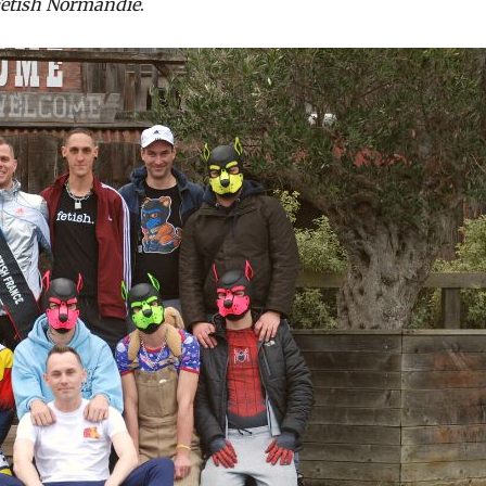
etish Normandie
.