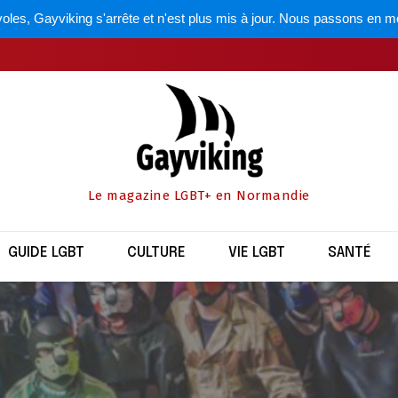
oles, Gayviking s'arrête et n'est plus mis à jour. Nous passons en m
Le magazine LGBT+ en Normandie
GUIDE LGBT
CULTURE
VIE LGBT
SANTÉ