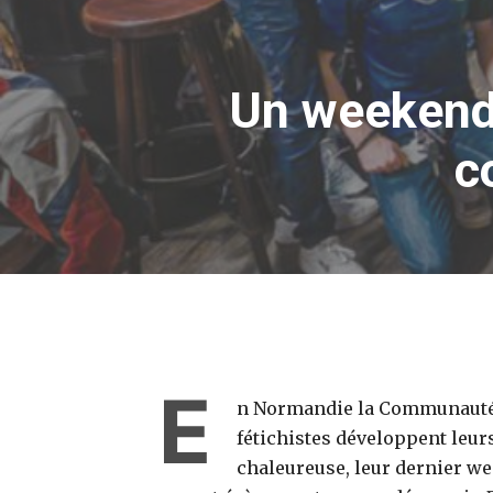
Un weekend 
c
E
n Normandie la Communauté Fé
fétichistes développent leur
chaleureuse, leur dernier we