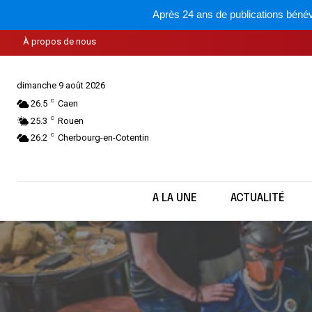
Après 24 ans de publications bénév
À propos de nous
dimanche 9 août 2026
C
26.5
Caen
C
25.3
Rouen
C
26.2
Cherbourg-en-Cotentin
A LA UNE
ACTUALITÉ