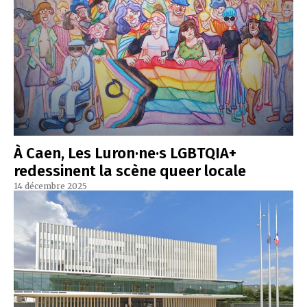
À Caen, Les Luron·ne·s LGBTQIA+
redessinent la scène queer locale
14 décembre 2025