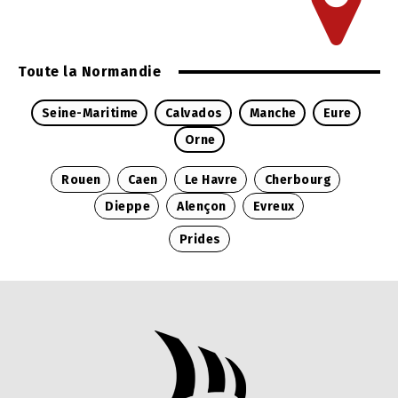
Toute la Normandie
Seine-Maritime
Calvados
Manche
Eure
Orne
Rouen
Caen
Le Havre
Cherbourg
Dieppe
Alençon
Evreux
Prides