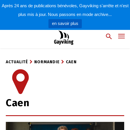
Après 24 ans de publications bénévoles, Gayviking s'arrête et n'est
plus mis à jour. Nous passons en mode archive...
en savoir plus
ACTUALITÉ
NORMANDIE
CAEN
Caen