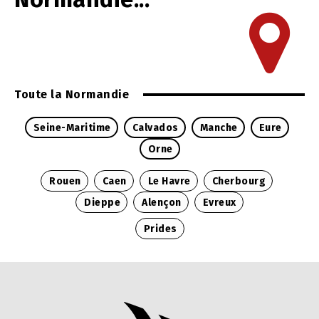
Toute la Normandie
Seine-Maritime
Calvados
Manche
Eure
Orne
Rouen
Caen
Le Havre
Cherbourg
Dieppe
Alençon
Evreux
Prides