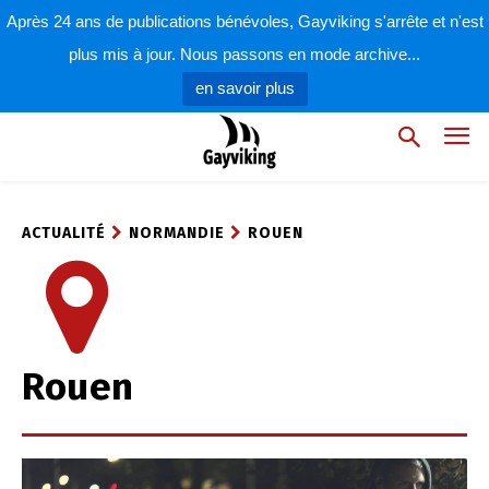
Après 24 ans de publications bénévoles, Gayviking s'arrête et n'est
plus mis à jour. Nous passons en mode archive...
en savoir plus
ACTUALITÉ
NORMANDIE
ROUEN
Rouen