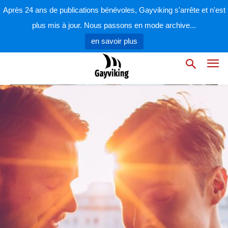
Sample Category Description. ( Lorem ipsum dolor sit amet,
Après 24 ans de publications bénévoles, Gayviking s'arrête et n'est
consectetur adipisicing elit, sed do eiusmod tempor
incididunt ut labore et dolore magna aliqua. )
plus mis à jour. Nous passons en mode archive...
en savoir plus