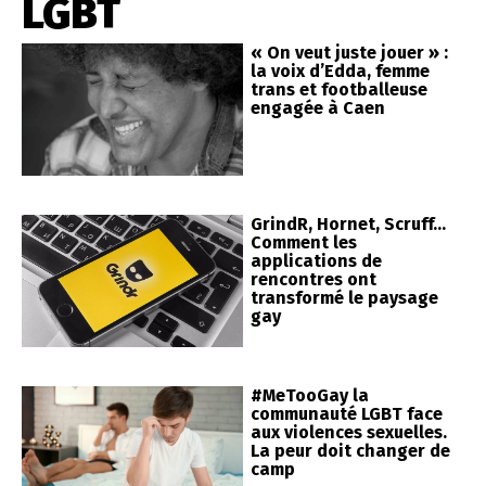
LGBT
« On veut juste jouer » :
la voix d’Edda, femme
trans et footballeuse
engagée à Caen
GrindR, Hornet, Scruff…
Comment les
applications de
rencontres ont
transformé le paysage
gay
#MeTooGay la
communauté LGBT face
aux violences sexuelles.
La peur doit changer de
camp