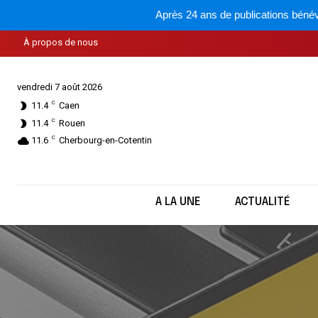
Après 24 ans de publications bénév
À propos de nous
vendredi 7 août 2026
C
11.4
Caen
C
11.4
Rouen
C
11.6
Cherbourg-en-Cotentin
A LA UNE
ACTUALITÉ