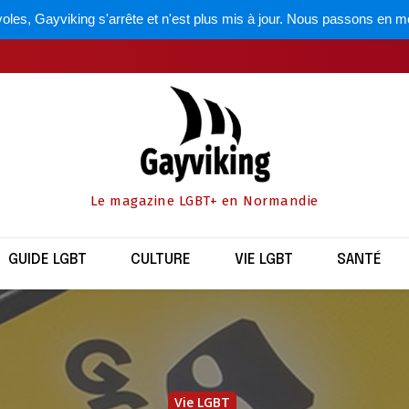
oles, Gayviking s'arrête et n'est plus mis à jour. Nous passons en m
Le magazine LGBT+ en Normandie
GUIDE LGBT
CULTURE
VIE LGBT
SANTÉ
Vie LGBT