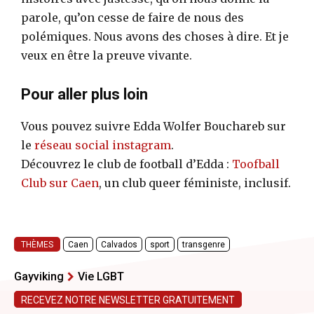
parole, qu’on cesse de faire de nous des
polémiques. Nous avons des choses à dire. Et je
veux en être la preuve vivante.
Pour aller plus loin
Vous pouvez suivre Edda Wolfer Bouchareb sur
le
réseau social instagram
.
Découvrez le club de football d’Edda :
Toofball
Club sur Caen
, un club queer féministe, inclusif.
THÈMES
Caen
Calvados
sport
transgenre
Gayviking
Vie LGBT
RECEVEZ NOTRE NEWSLETTER GRATUITEMENT