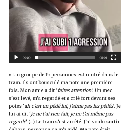
o
00:00
05:01
« Un groupe de 15 personnes est rentré dans le
tram. Ils ont bousculé ma pote une première
fois. Mon amie a dit ‘
faites attention
‘. Un mec
s’est levé, m’a regardé et a crié fort devant ses
potes ‘
ah c’est un pédé lui, j’aime pas les pédés
‘. Je
lui ai dit ‘
je ne t’ai rien fait, je ne t’ai même pas
regardé
‘ (…) Le tram s’est arrêté. J’ai voulu sortir
dehors, personne ne m’a aidé. Ma pote était