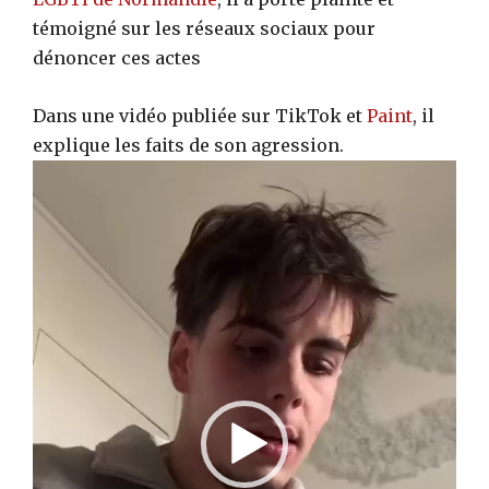
témoigné sur les réseaux sociaux pour
dénoncer ces actes
Dans une vidéo publiée sur TikTok et
Paint
, il
explique les faits de son agression.
L
e
c
t
e
u
r
v
i
d
é