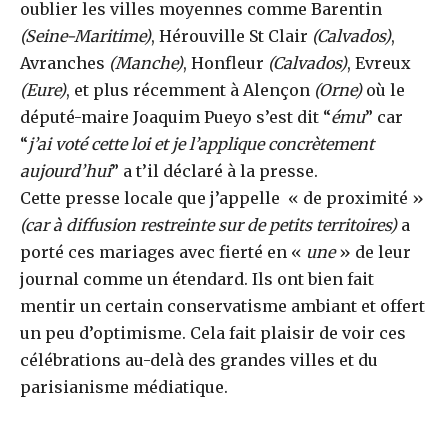
oublier les villes moyennes comme Barentin
(Seine-Maritime)
, Hérouville St Clair
(Calvados)
,
Avranches
(Manche)
, Honfleur
(Calvados)
, Evreux
(Eure)
, et plus récemment à Alençon
(Orne)
où le
député-maire Joaquim Pueyo s’est dit “
ému
” car
“
j’ai voté cette loi et je l’applique concrètement
aujourd’hui
” a t’il déclaré à la presse.
Cette presse locale que j’appelle « de proximité »
(car à diffusion restreinte sur de petits territoires)
a
porté ces mariages avec fierté en «
une
» de leur
journal comme un étendard. Ils ont bien fait
mentir un certain conservatisme ambiant et offert
un peu d’optimisme. Cela fait plaisir de voir ces
célébrations au-delà des grandes villes et du
parisianisme médiatique.