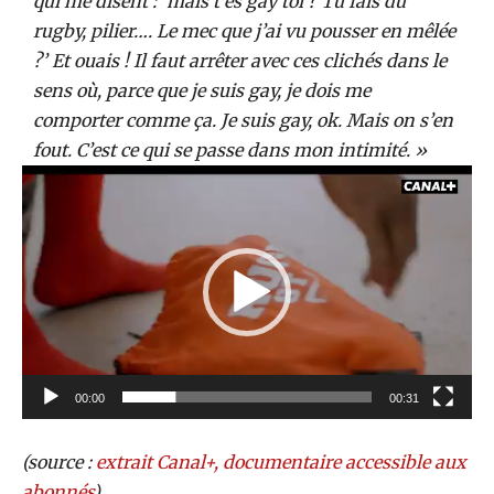
qui me disent : ‘mais t’es gay toi ? Tu fais du
rugby, pilier…. Le mec que j’ai vu pousser en mêlée
?’ Et ouais ! Il faut arrêter avec ces clichés dans le
sens où, parce que je suis gay, je dois me
comporter comme ça. Je suis gay, ok. Mais on s’en
fout. C’est ce qui se passe dans mon intimité. »
L
e
c
t
e
u
r
v
00:00
00:31
i
d
(source :
extrait Canal+, documentaire accessible aux
é
abonnés
)