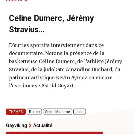
o
Celine Dumerc, Jérémy
Stravius…
D’autres sportifs interviennent dans ce
documentaire. Notons la présence de la
basketteuse Céline Dumerc, de l’athlète Jérémy
Stravius, de la judokate Amandine Buchard, du
patineur artistique Kevin Aymoz ou encore
l’escrimeuse Astrid Guyart.
THÈMES
Rouen
Seine-Maritime
sport
Gayviking
Actualité