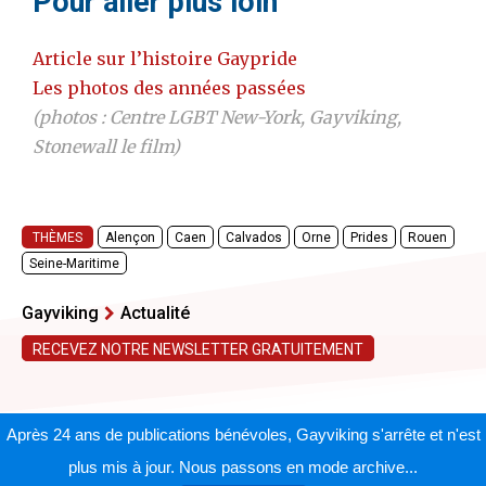
Pour aller plus loin
Article sur l’histoire Gaypride
Les photos des années passées
(photos :
Centre LGBT New-York
, Gayviking,
Stonewall le film
)
THÈMES
Alençon
Caen
Calvados
Orne
Prides
Rouen
Seine-Maritime
Gayviking
Actualité
RECEVEZ NOTRE NEWSLETTER GRATUITEMENT