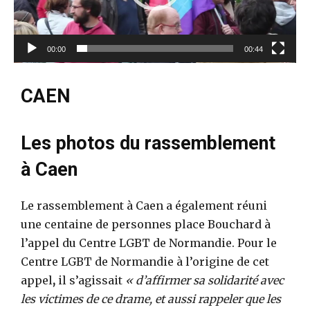
u
r
v
00:00
00:44
i
d
CAEN
é
o
Les photos du rassemblement
à Caen
Le rassemblement à Caen a également réuni
une centaine de personnes place Bouchard à
l’appel du Centre LGBT de Normandie. Pour le
Centre LGBT de Normandie à l’origine de cet
appel
,
il s’agissait
« d’affirmer sa solidarité avec
les victimes de ce drame, et aussi rappeler que les