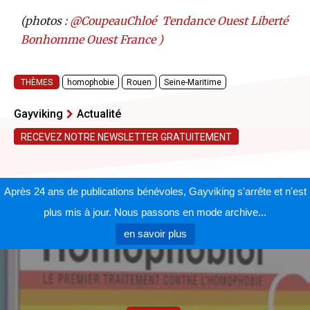
(photos :
@CoupeauChloé
Tendance Ouest
Liberté
Bonhomme
Ouest France )
THÈMES
homophobie
Rouen
Seine-Maritime
Gayviking
Actualité
RECEVEZ NOTRE NEWSLETTER GRATUITEMENT