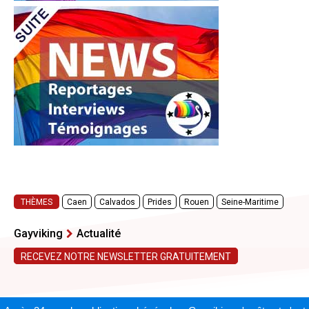
THÈMES
Caen
Calvados
Prides
Rouen
Seine-Maritime
Gayviking
Actualité
RECEVEZ NOTRE NEWSLETTER GRATUITEMENT