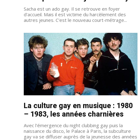
Sacha est un ado gay. Il se retrouve en foyer
d'accueil. Mais il est victime du harcèlement des
autres jeunes. C'est le nouveau court-métrage...
La culture gay en musique : 1980
– 1983, les années charnières
Avec l'émergence du night clubbing gay puis la
naissance du disco, le Palace à Paris, la subculture
gay va se diffuser auprès de la jeunesse des années