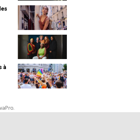
les
s à
nvaPro.