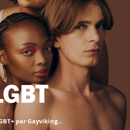
LGBT
LGBT+ par Gayviking...