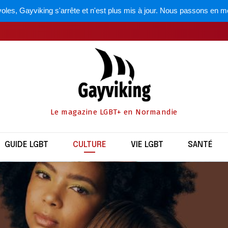
oles, Gayviking s'arrête et n'est plus mis à jour. Nous passons en m
AGAZINE
NON CLASSÉ
SANTÉ
VIE LGBT
 livres, artistes, cinéma…
Le magazine LGBT+ en Normandie
GUIDE LGBT
CULTURE
VIE LGBT
SANTÉ