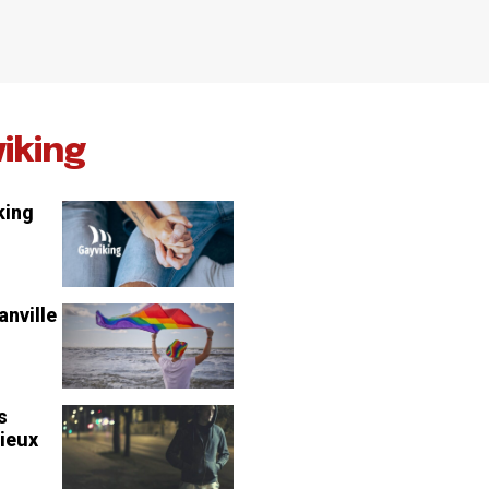
viking
king
anville
s
lieux