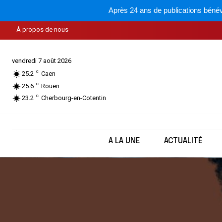
Après 24 ans de publications bénév
ACTUALITÉ
ARCHIVES
GUIDE LGBT
LE M
À propos de nous
Les articles sur la culture LGBT+ : musique, histoire,
vendredi 7 août 2026
C
25.2
Caen
C
25.6
Rouen
C
23.2
Cherbourg-en-Cotentin
A LA UNE
ACTUALITÉ