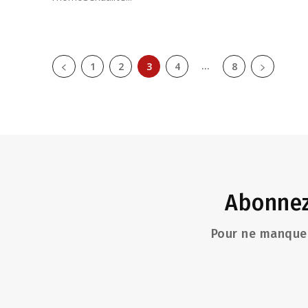
...
1
2
3
4
8
Abonnez
Pour ne manquer