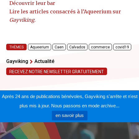
Découvrir leur bar
Lire les articles consacrés à l’Aqueerium sur
Gayviking
.
THÈMES
Aqueerium
Caen
Calvados
commerce
covid19
Gayviking
Actualité
RECEVEZ NOTRE NEWSLETTER GRATUITEMENT