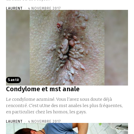
LAURENT
-
4 NOVEMBRE 2017
Santé
Condylome et mst anale
Le condylome acuminé. Vous l'avez sous doute déjà
rencontré. C'est uUne des mst anales les plus fréquentes,
en particulier chez les homos, les gays.
LAURENT
-
4 NOVEMBRE 2017