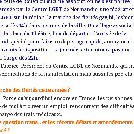
 celle de Rouen où aucune association ne s’est portée
ganisée par le Centre LGBT de Normandie, une fédératio
LGBT sur la région, la marche des fiertés gay, bi, lesbie
cera dès 14h dans les rues de la ville. Un village associat
 la place du Théâtre, lieu de départ et d’arrivée de la
and spécial pour faire un dépistage rapide, anonyme et
sera mis à disposition. La journée se terminera pas une
au Cargö dès 22h.
 Fabrice, Président du Centre LGBT de Normandie qui n
vendications de la manifestation mais aussi les projets 
che des fiertés cette année ?
. Parce qu’aujourd’hui encore en France, les personnes
 de mal à trouver un emploi, rencontrent des difficulté
 charge des frais médicaux…
a question trans… et les récents débats et amendements
cé ?