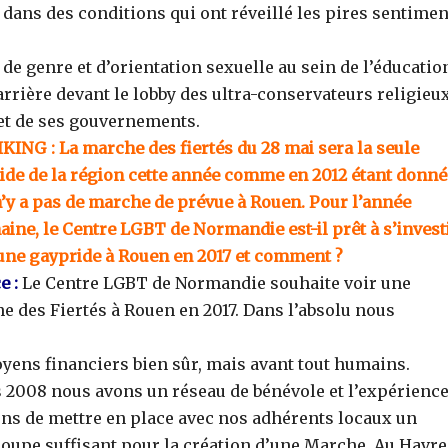
 dans des conditions qui ont réveillé les pires sentimen
de genre et d’orientation sexuelle au sein de l’éducatio
arrière devant le lobby des ultra-conservateurs religieux
 et de ses gouvernements.
KING : La marche des fiertés du 28 mai sera la seule
ide de la région cette année comme en 2012 étant donné
 n’y a pas de marche de prévue à Rouen. Pour l’année
aine, le Centre LGBT de Normandie est-il prêt à s’invest
une gaypride à Rouen en 2017 et comment ?
e :
Le Centre LGBT de Normandie souhaite voir une
e des Fiertés à Rouen en 2017. Dans l’absolu nous
yens financiers bien sûr, mais avant tout humains.
s 2008 nous avons un réseau de bénévole et l’expérienc
ns de mettre en place avec nos adhérents locaux un
oupe suffisant pour la création d’une Marche. Au Havre