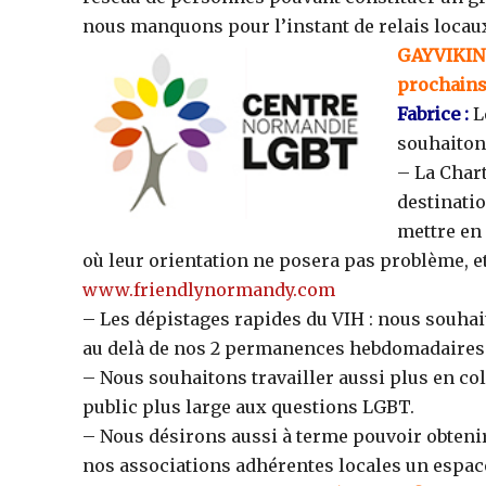
nous manquons pour l’instant de relais locau
GAYVIKING
prochains
Fabrice :
L
souhaiton
– La Chart
destinati
mettre en 
où leur orientation ne posera pas problème, et 
www.friendlynormandy.com
– Les dépistages rapides du VIH : nous souha
au delà de nos 2 permanences hebdomadaires e
– Nous souhaitons travailler aussi plus en col
public plus large aux questions LGBT.
– Nous désirons aussi à terme pouvoir obtenir
nos associations adhérentes locales un espace