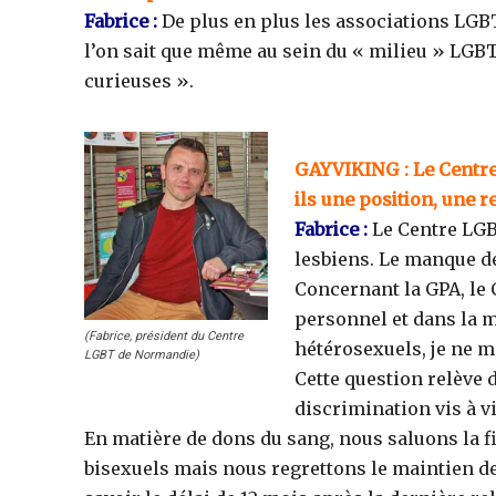
Fabrice :
De plus en plus les associations LGB
l’on sait que même au sein du « milieu » LGB
curieuses ».
GAYVIKING : Le Centre
ils une position, une r
Fabrice :
Le Centre LGB
lesbiens. Le manque de
Concernant la GPA, le C
personnel et dans la m
(Fabrice, président du Centre
hétérosexuels, je ne m
LGBT de Normandie)
Cette question relève 
discrimination vis à v
En matière de dons du sang, nous saluons la f
bisexuels mais nous regrettons le maintien de