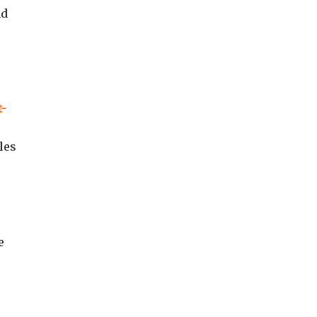
nd
t-
les
e