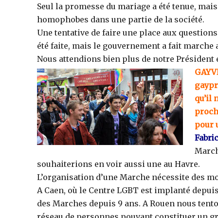
Seul la promesse du mariage a été tenue, mais
homophobes dans une partie de la société.
Une tentative de faire une place aux questions 
été faite, mais le gouvernement a fait marche 
Nous attendions bien plus de notre Président
GAYVI
gaypr
qu’il
proch
pour 
Fabric
March
souhaiterions en voir aussi une au Havre.
L’organisation d’une Marche nécessite des mo
A Caen, où le Centre LGBT est implanté depui
des Marches depuis 9 ans. A Rouen nous tento
réseau de personnes pouvant constituer un gr