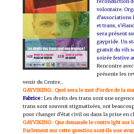
reconduction de
volontaire. Or
d’associations 
et trans, s’élan
sera présent sur
gaypride. Un st
gratuit du vih 
soirée festive 
Rencontre avec
présente les re
venir du Centre…
GAYVIKING : Quel sera le mot d’ordre de la mar
Fabrice :
Les droits des trans sont une urgence
trans sont souvent stigmatisées, ont beaucoup
pour changer d’état civil ou dans la prise en
GAYVIKING : Que demande le centre lgbt sur l
Parlement sur cette question sont-ils une avan