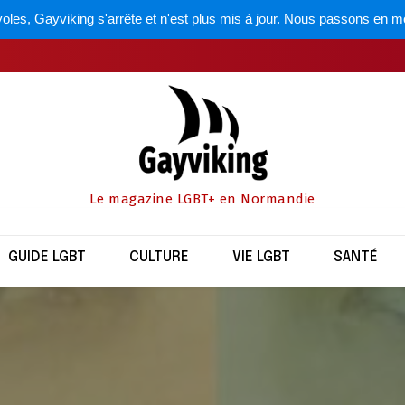
oles, Gayviking s'arrête et n'est plus mis à jour. Nous passons en m
Le magazine LGBT+ en Normandie
GUIDE LGBT
CULTURE
VIE LGBT
SANTÉ