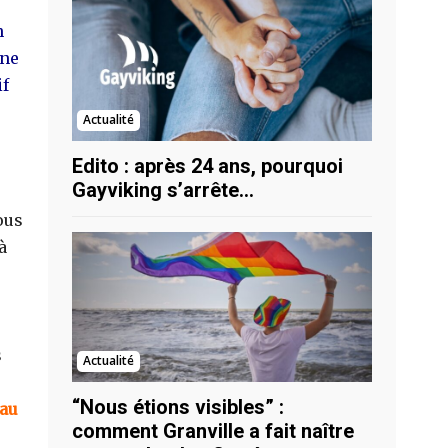
n
nne
if
Actualité
Edito : après 24 ans, pourquoi
Gayviking s’arrête…
ous
à
s
Actualité
“Nous étions visibles” :
 au
comment Granville a fait naître