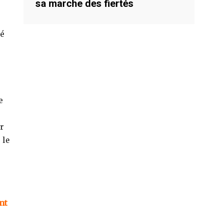
sa marche des fiertés
té
e
r
 le
nt