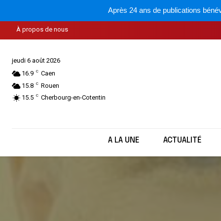
Après 24 ans de publications bénév
À propos de nous
jeudi 6 août 2026
C
16.9
Caen
C
15.8
Rouen
C
15.5
Cherbourg-en-Cotentin
A LA UNE
ACTUALITÉ