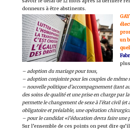
savoir le délai de 12 mois après la dernière rel
donneurs à être abstinents.
GAYV
élec
prom
un b
quel
Fabr
plus
– adoption du mariage pour tous,
– adoption conjointe pour les couples de même s
– nouvelle politique d’accompagnement (tant au
des soins de qualité et une prise en charge par la s
permette le changement de sexe à l’état civil (et a
obligatoire et préalable, une opération chirurgic
– pour le candidat «l’éducation devra faire une p
Sur l’ensemble de ces points on peut dire qu’il