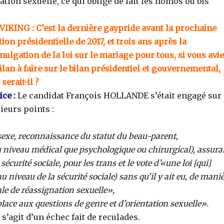
ation sexuelle, ce qui oblige de fait les homos ou bis
IKING : C’est la dernière gaypride avant la prochaine
tion présidentielle de 2017, et trois ans après la
ulgation de la loi sur le mariage pour tous, si vous avi
ilan à faire sur le bilan présidentiel et gouvernemental,
 serait-il ?
ice :
Le candidat François HOLLANDE s’était engagé sur
ieurs points :
exe, reconnaissance du statut du beau-parent,
 niveau médical que psychologique ou chirurgical), assura
écurité sociale, pour les trans et le vote d’«une loi [qui]
u niveau de la sécurité sociale) sans qu’il y ait eu, de mani
ale de réassignation sexuelle»,
lace aux questions de genre et d’orientation sexuelle».
 s’agit d’un échec fait de reculades.