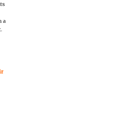
ts
n a
.
ir
e