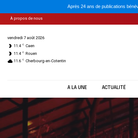
Après 24 ans de publications bénév
À propos de nous
vendredi 7 août 2026
C
11.4
Caen
C
11.4
Rouen
C
11.6
Cherbourg-en-Cotentin
A LA UNE
ACTUALITÉ