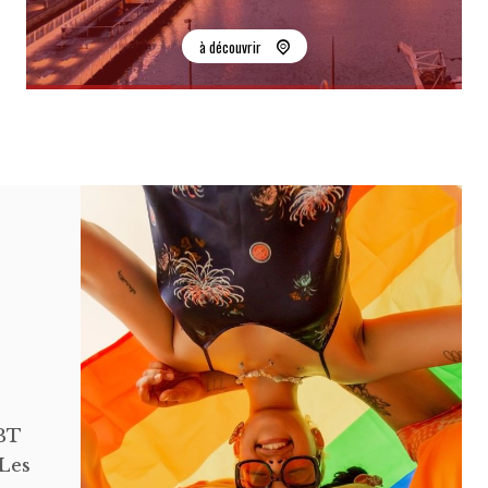
à découvrir
GBT
 Les