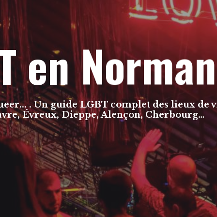
T en Norman
queer... . Un guide LGBT complet des lieux de vi
Havre, Évreux, Dieppe, Alençon, Cherbourg…