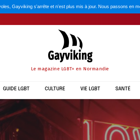
oles, Gayviking s'arrête et n'est plus mis à jour. Nous passons en m
Le magazine LGBT+ en Normandie
GUIDE LGBT
CULTURE
VIE LGBT
SANTÉ