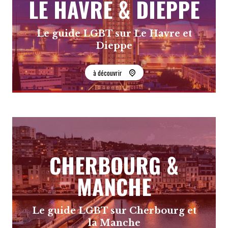
LE HAVRE & DIEPPE
Le guide LGBT sur Le Havre et
Dieppe
à découvrir
CHERBOURG &
MANCHE
Le guide LGBT sur Cherbourg et
la Manche