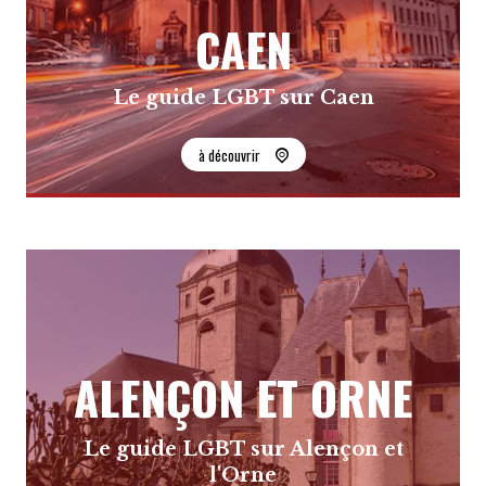
CAEN
Le guide LGBT sur Caen
à découvrir
ALENÇON ET ORNE
Le guide LGBT sur Alençon et
l'Orne