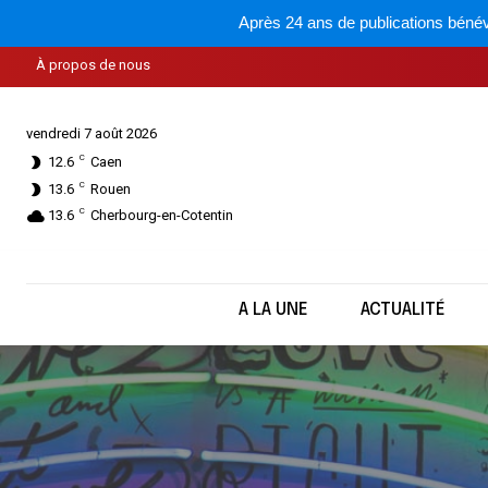
Après 24 ans de publications bénév
À propos de nous
vendredi 7 août 2026
C
12.6
Caen
C
13.6
Rouen
C
13.6
Cherbourg-en-Cotentin
A LA UNE
ACTUALITÉ