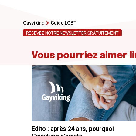
Gayviking
Guide LGBT
RECEVEZ NOTRE NEWSLETTER GRATUITEMENT
Vous pourriez aimer li
Edito : après 24 ans, pourquoi
Gayviking s’arrête…