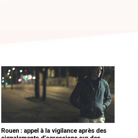
Rouen : appel à la vigilance après des
signalements d’agressions sur des