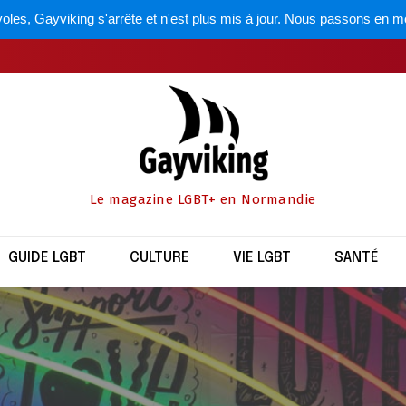
oles, Gayviking s'arrête et n'est plus mis à jour. Nous passons en m
Le magazine LGBT+ en Normandie
GUIDE LGBT
CULTURE
VIE LGBT
SANTÉ