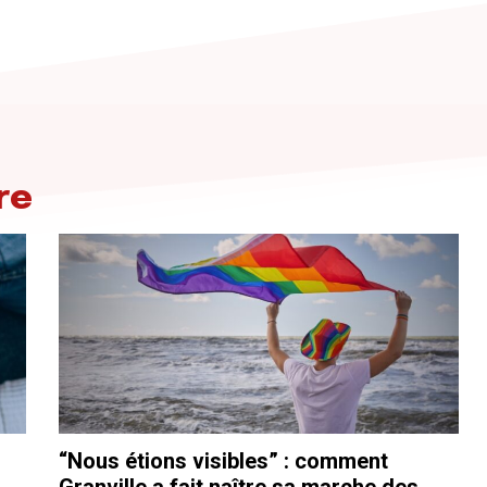
re
“Nous étions visibles” : comment
Granville a fait naître sa marche des