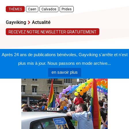
THÈMES
Caen
Calvados
Prides
Gayviking
Actualité
RECEVEZ NOTRE NEWSLETTER GRATUITEMENT