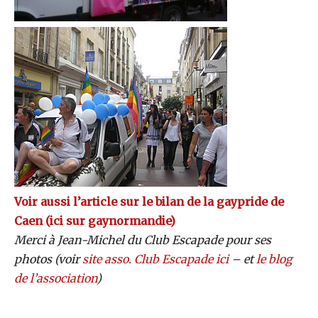
Voir aussi l’article sur le bilan de la gaypride de
Caen (ici sur gaynormandie)
Merci à Jean-Michel du Club Escapade pour ses
photos (voir
site asso. Club Escapade ici
– et
le blog
de l’association
)