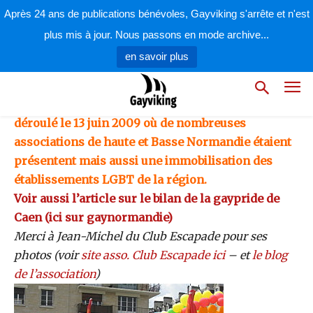
par
la rédaction
20 juin 2009
Après 24 ans de publications bénévoles, Gayviking s'arrête et n'est
plus mis à jour. Nous passons en mode archive...
en savoir plus
Voici les photos de la gaypride de Caen qui s’est
déroulé le 13 juin 2009 où de nombreuses
associations de haute et Basse Normandie étaient
présentent mais aussi une immobilisation des
établissements LGBT de la région.
Voir aussi l’article sur le bilan de la gaypride de
Caen (ici sur gaynormandie)
Merci à Jean-Michel du Club Escapade pour ses
photos (voir
site asso. Club Escapade ici
– et
le blog
de l’association
)