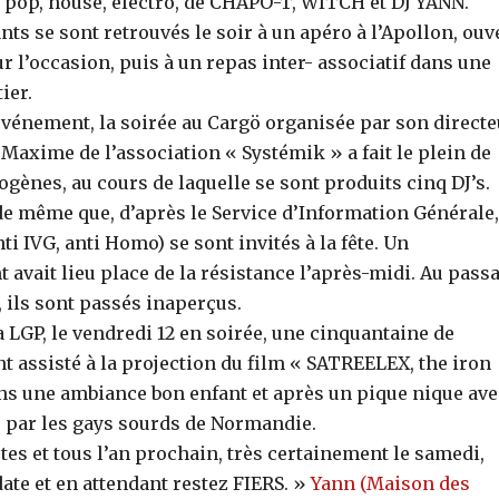
ts pop, house, électro, de CHAPO-T, WITCH et DJ YANN.
nts se sont retrouvés le soir à un apéro à l’Apollon, ouv
ur l’occasion, puis à un repas inter- associatif dans une
ier.
événement, la soirée au Cargö organisée par son directe
Maxime de l’association « Systémik » a fait le plein de
ogènes, au cours de laquelle se sont produits cinq DJ’s.
de même que, d’après le Service d’Information Générale,
nti IVG, anti Homo) se sont invités à la fête. Un
 avait lieu place de la résistance l’après-midi. Au pass
 ils sont passés inaperçus.
la LGP, le vendredi 12 en soirée, une cinquantaine de
t assisté à la projection du film « SATREELEX, the iron
ans une ambiance bon enfant et après un pique nique ave
s par les gays sourds de Normandie.
es et tous l’an prochain, très certainement le samedi,
ate et en attendant restez FIERS. »
Yann (Maison des