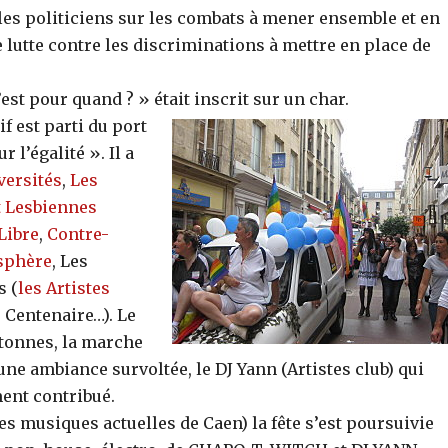
les politiciens sur les combats à mener ensemble et en
e lutte contre les discriminations à mettre en place de
’est pour quand ? » était inscrit sur un char.
if est parti du port
 l’égalité ». Il a
versités
,
Les
t Lesbiennes
Libre
,
Contre-
phère
, Les
s (
les Artistes
le Centenaire…). Le
tonnes, la marche
une ambiance survoltée, le DJ Yann (Artistes club) qui
ment contribué.
des musiques actuelles de Caen) la fête s’est poursuivie