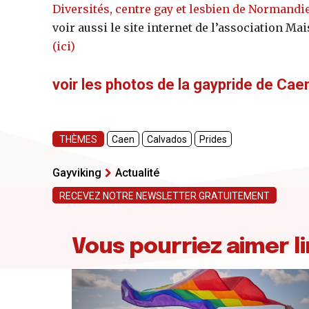
Diversités, centre gay et lesbien de Normandie 
voir aussi le site internet de l’association M
(ici)
voir les photos de la gaypride de Ca
THÈMES
Caen
Calvados
Prides
Gayviking
Actualité
RECEVEZ NOTRE NEWSLETTER GRATUITEMENT
Vous pourriez aimer li