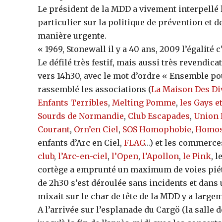
Le président de la MDD a vivement interpellé 
particulier sur la politique de prévention et d
manière urgente.
« 1969, Stonewall il y a 40 ans, 2009 l’égalité c
Le défilé très festif, mais aussi très revendicat
vers 14h30, avec le mot d’ordre « Ensemble pour
rassemblé les associations (
La Maison Des Di
Enfants Terribles
,
Melting Pomme
,
les Gays e
Sourds de Normandie
,
Club Escapades
,
Union 
Courant
,
Orn’en Ciel
,
SOS Homophobie
,
Homos
enfants d’Arc en Ciel,
FLAG
…) et les commerce
club
,
l’Arc-en-ciel
,
l’Open
,
l’Apollon
,
le Pink
, 
cortège a emprunté un maximum de voies pié
de 2h30 s’est déroulée sans incidents et dans 
mixait sur le char de tête de la MDD y a large
A l’arrivée sur l’esplanade du Cargö (la salle 