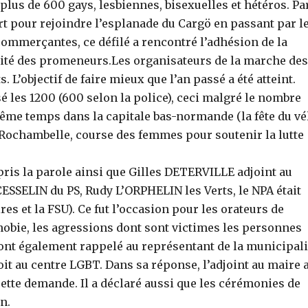
plus de 600 gays, lesbiennes, bisexuelles et hétéros. Pa
rt pour rejoindre l’esplanade du Cargö en passant par l
commerçantes, ce défilé a rencontré l’adhésion de la
ité des promeneurs.Les organisateurs de la marche des
s. L’objectif de faire mieux que l’an passé a été atteint.
 les 1200 (600 selon la police), ceci malgré le nombre
ême temps dans la capitale bas-normande (la fête du vé
a Rochambelle, course des femmes pour soutenir la lutte
pris la parole ainsi que Gilles DETERVILLE adjoint au
CESSELIN du PS, Rudy L’ORPHELIN les Verts, le NPA était
res et la FSU). Ce fut l’occasion pour les orateurs de
hobie, les agressions dont sont victimes les personnes
ont également rappelé au représentant de la municipali
it au centre LGBT. Dans sa réponse, l’adjoint au maire 
e cette demande. Il a déclaré aussi que les cérémonies de
n.