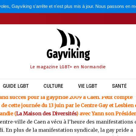
oles, Gayviking s'arrête et n'est plus mis à jour. Nous passons en m
Actualité
 à la gaypride 2009 à
par
la rédaction
20 juin 2009
Le magazine LGBT+ en Normandie
Partager
GUIDE LGBT
CULTURE
VIE LGBT
SANTÉ
and succès pour la gaypride 2009 à Caen. Petit compte
de cette journée du 13 juin par le Centre Gay et Lesbien 
ndie (
La Maison des Diversités
) avec Yann son Présiden
entre-ville de Caen a vécu à l’heure des manifestations 
. En plus de la manifestation syndicale, la gay pride a