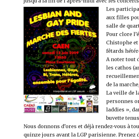
jusqu’à la fin de l’après-midi avec les concer
Les participa
aux filles po
salle de quart
Pour clore l’
Chistophe et 
fêtards hétér
A noter tout 
les cathos (a
recueillement
de la marche,
La veille de 
personnes on
laddies », d
buvette tenu
Nous donnons d’ores et déjà rendez-vous à tout
quinze jours avant la LGP parisienne. Prenez d