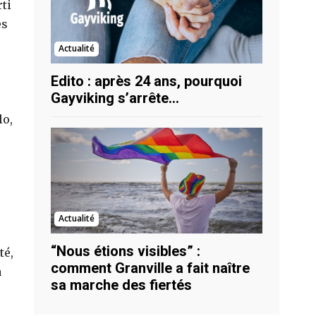
rti
es
Actualité
Edito : après 24 ans, pourquoi
Gayviking s’arrête…
lo,
Actualité
“Nous étions visibles” :
té,
comment Granville a fait naître
a
sa marche des fiertés