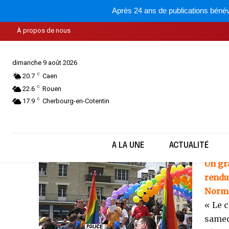
Après 24 ans de publications bénév
À propos de nous
Succès
dimanche 9 août 2026
C
20.7
Caen
C
22.6
Rouen
C
17.9
Cherbourg-en-Cotentin
A LA UNE
ACTUALITÉ
Un gr
rendu 
Norma
« Le c
samedi