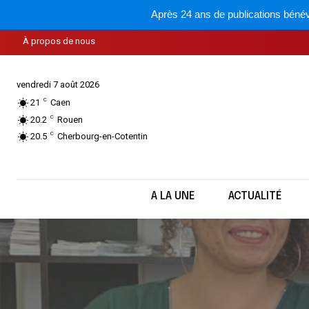
Après 24 ans de publications bénév
À propos de nous
vendredi 7 août 2026
C
21
Caen
C
20.2
Rouen
C
20.5
Cherbourg-en-Cotentin
A LA UNE
ACTUALITÉ