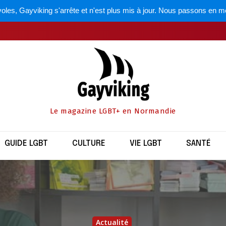
oles, Gayviking s'arrête et n'est plus mis à jour. Nous passons en m
Le magazine LGBT+ en Normandie
GUIDE LGBT
CULTURE
VIE LGBT
SANTÉ
Actualité