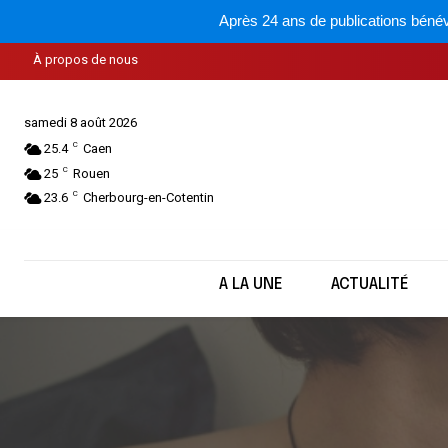
Après 24 ans de publications bénév
À propos de nous
samedi 8 août 2026
C
25.4
Caen
C
25
Rouen
C
23.6
Cherbourg-en-Cotentin
A LA UNE
ACTUALITÉ