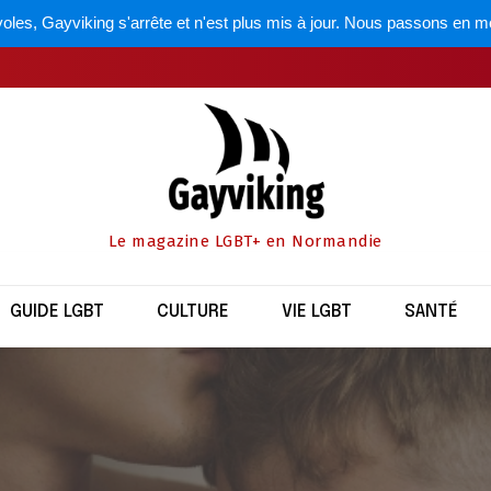
oles, Gayviking s'arrête et n'est plus mis à jour. Nous passons en m
Le magazine LGBT+ en Normandie
GUIDE LGBT
CULTURE
VIE LGBT
SANTÉ