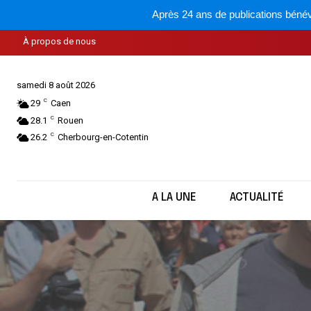
Après 24 ans de publications bénév
À propos de nous
samedi 8 août 2026
C
29
Caen
C
28.1
Rouen
C
26.2
Cherbourg-en-Cotentin
A LA UNE
ACTUALITÉ