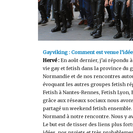
Gayviking : Comment est venue l’idée 
Hervé :
En août dernier, j’ai répondu 
vie gay et fetish dans la province du g
Normandie et de nos rencontres autour
évoquant les autres groupes fetish rég
Fetish à Nantes-Rennes, Fetish Lyon, 
grâce aux réseaux sociaux nous avons
partagé un weekend fetish ensemble. 
Normand à notre rencontre. Nous y av
Le but est de tisser des liens plus for
idées, nos projets et très probablem