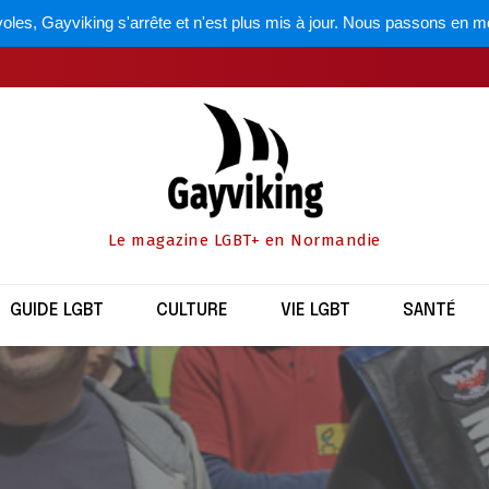
oles, Gayviking s'arrête et n'est plus mis à jour. Nous passons en m
Le magazine LGBT+ en Normandie
GUIDE LGBT
CULTURE
VIE LGBT
SANTÉ