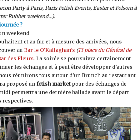
econ Party à Paris, Paris Fetish Events, Easter et Folsom à
ster Rubber weekend…).
journée ?
 un weekend.
uhaitent et au fur et à mesure des arrivées, nous
trouver au
Bar le O’Kallaghan’s
(
13 place du Général de
ar des Fleurs
. La soirée se poursuivra certainement
inuer les échanges et à peut être développer d’autres
nous réunirons tous autour d’un Brunch au restaurant
era proposé un
fetish market
pour des échanges de
 midi permettra une dernière ballade avant le départ
s respectives.