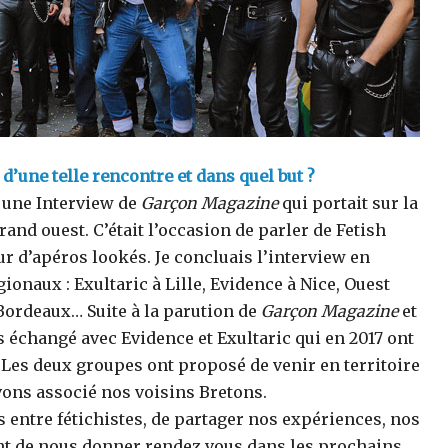
d’une telle rencontre et dans quel but ?
à une Interview de
Garçon Magazine
qui portait sur la
rand ouest. C’était l’occasion de parler de Fetish
 d’apéros lookés. Je concluais l’interview en
ionaux : Exultaric à Lille, Evidence à Nice, Ouest
Bordeaux… Suite à la parution de
Garçon Magazine
et
 échangé avec Evidence et Exultaric qui en 2017 ont
Les deux groupes ont proposé de venir en territoire
ons associé nos voisins Bretons.
ts entre fétichistes, de partager nos expériences, nos
ent de nous donner rendez vous dans les prochains