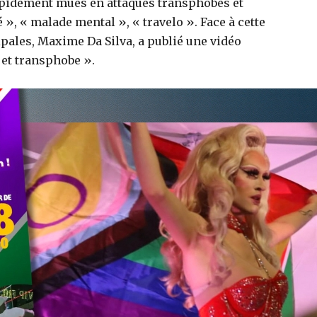
apidement mués en attaques transphobes et
», « malade mental », « travelo ». Face à cette
ipales, Maxime Da Silva, a publié une vidéo
t transphobe ».