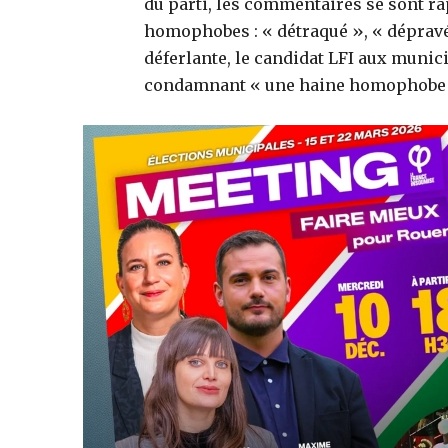
du parti, les commentaires se sont r
homophobes : « détraqué », « dépravé 
déferlante, le candidat LFI aux munic
condamnant « une haine homophobe e