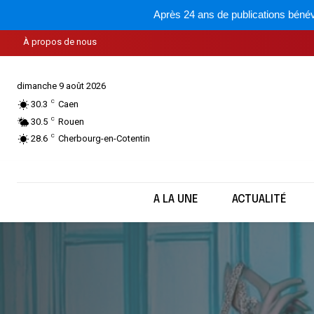
Après 24 ans de publications bénév
À propos de nous
dimanche 9 août 2026
C
30.3
Caen
C
30.5
Rouen
C
28.6
Cherbourg-en-Cotentin
A LA UNE
ACTUALITÉ