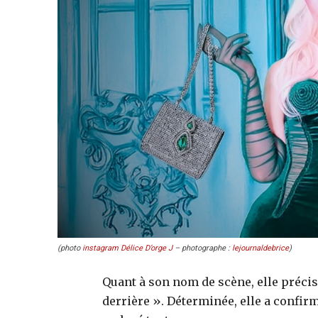
(photo
instagram Délice D’orge J
– photographe :
lejournaldebrice
)
Quant à son nom de scène, elle précise
derrière ». Déterminée, elle a confirm