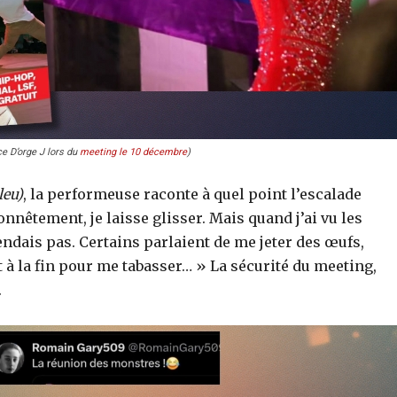
ce D’orge J lors du
meeting le 10 décembre
)
leu)
, la performeuse raconte à quel point l’escalade
honnêtement, je laisse glisser. Mais quand j’ai vu les
tendais pas. Certains parlaient de me jeter des œufs,
t à la fin pour me tabasser… » La sécurité du meeting,
.