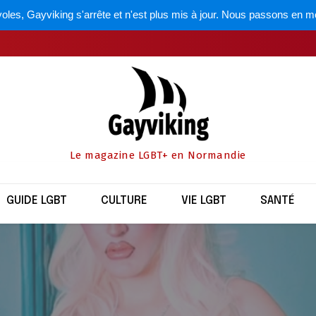
oles, Gayviking s'arrête et n'est plus mis à jour. Nous passons en m
Le magazine LGBT+ en Normandie
GUIDE LGBT
CULTURE
VIE LGBT
SANTÉ