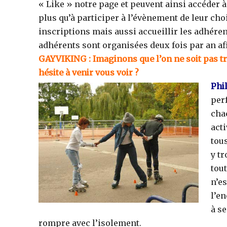
« Like » notre page et peuvent ainsi accéder 
plus qu’à participer à l’évènement de leur choi
inscriptions mais aussi accueillir les adhére
adhérents sont organisées deux fois par an afi
GAYVIKING : Imaginons que l’on ne soit pas tr
hésite à venir vous voir ?
Phil
perf
cha
acti
tous
y tr
tout
n’es
l’en
à s
rompre avec l’isolement.