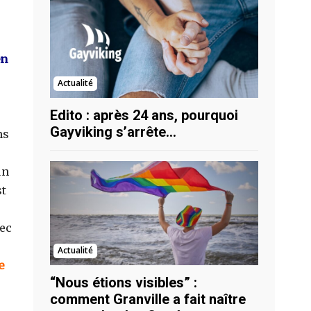
en
Actualité
Edito : après 24 ans, pourquoi
Gayviking s’arrête…
ns
un
st
vec
Actualité
e
“Nous étions visibles” :
comment Granville a fait naître