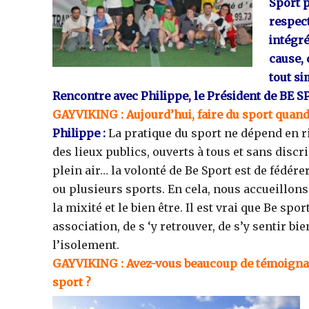
Sport p
respec
intégré
cause, 
tout s
Rencontre avec Philippe, le Président de BE S
GAYVIKING : Aujourd’hui, faire du sport quand o
Philippe :
La pratique du sport ne dépend en ri
des lieux publics, ouverts à tous et sans discr
plein air… la volonté de Be Sport est de fédére
ou plusieurs sports. En cela, nous accueillons 
la mixité et le bien être. Il est vrai que Be s
association, de s ‘y retrouver, de s’y sentir bi
l’isolement.
GAYVIKING : Avez-vous beaucoup de témoignag
sport ?