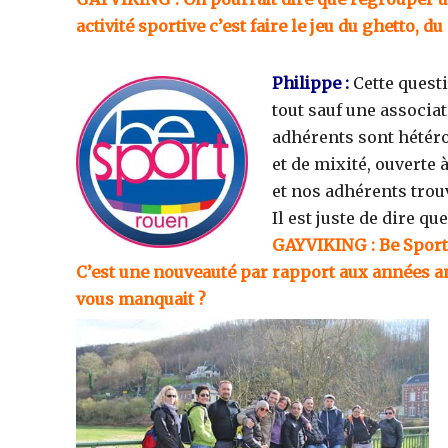
activité sportive c’est faire le jeu du ghetto,
Philippe :
Cette questi
tout sauf une associ
adhérents sont hétéro
et de mixité, ouverte
et nos adhérents trou
Il est juste de dire 
GAYVIKING : Be Sport 
C’est une nouveauté par rapport aux années an
vous manquait ?