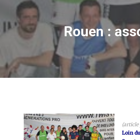
Rouen : asso
(article
Loin du