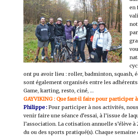
en 
val
not
par
gra
vou
nat
cyc
ont pu avoir lieu : roller, badminton, squash,
sont également organisés entre les adhérents a
Game, karting, resto, ciné, …
GAYVIKING : Que faut-il faire pour participer à 
Philippe :
Pour participer à nos activités, nou
venir faire une séance d’essai, à l’issue de laque
l’association. La cotisation annuelle s’élève à 
du ou des sports pratiqué(s). Chaque semaine