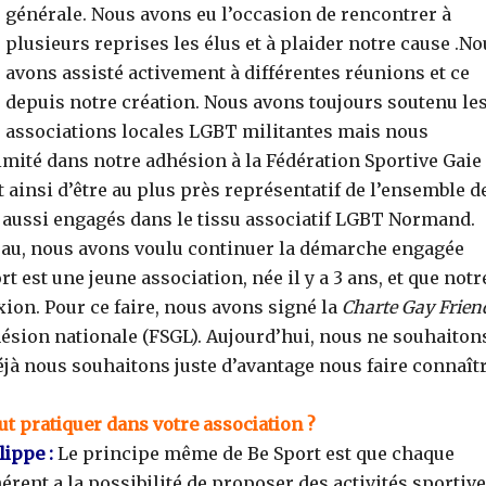
générale. Nous avons eu l’occasion de rencontrer à
plusieurs reprises les élus et à plaider notre cause .N
avons assisté activement à différentes réunions et ce
depuis notre création. Nous avons toujours soutenu le
associations locales LGBT militantes mais nous
imité dans notre adhésion à la Fédération Sportive Gaie 
 ainsi d’être au plus près représentatif de l’ensemble d
aussi engagés dans le tissu associatif LGBT Normand.
reau, nous avons voulu continuer la démarche engagée
 est une jeune association, née il y a 3 ans, et que notr
xion. Pour ce faire, nous avons signé la
Charte Gay Frien
dhésion nationale (FSGL). Aujourd’hui, nous ne souhaiton
jà nous souhaitons juste d’avantage nous faire connaît
t pratiquer dans votre association ?
lippe :
Le principe même de Be Sport est que chaque
érent a la possibilité de proposer des activités sportiv