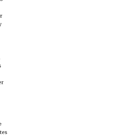
r
y
u
s
er
e
tes