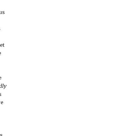
ous
s
et
e
e
dly
s
re
es