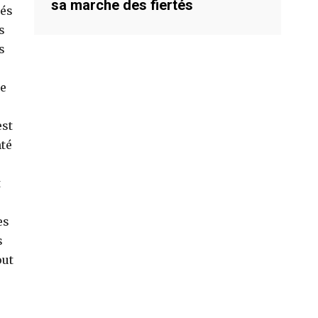
sa marche des fiertés
sés
s
s
te
r
est
nté
t
es
s
out