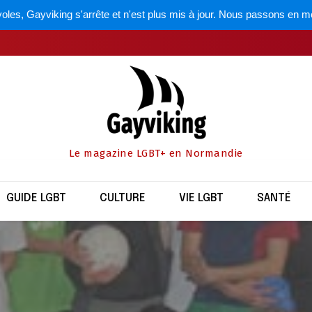
oles, Gayviking s'arrête et n'est plus mis à jour. Nous passons en m
Le magazine LGBT+ en Normandie
GUIDE LGBT
CULTURE
VIE LGBT
SANTÉ