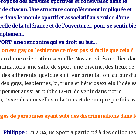
ropose des activités sportives et conviviales dans le
t de chacun. Une structure complètement impliquée et
e dans le monde sportif et associatif au service d’une
celle de la tolérance et de l’ouverture… pour se sentir bi
implement.
PORT, une rencontre qui va droit au but…
n est gay ou lesbienne ce n’est pas si facile que cela ?
en d’une orientation sexuelle. Nos activités ont lieu da
iminations, une salle de sport, une piscine, des lieux de
r des adhérents, quelque soit leur orientation, autour d’
des gays, lesbiennes, bi, trans et hétérosexuels,l’idée e
port permet aussi au public LGBT de venir dans notre
en, tisser des nouvelles relations et de rompre parfois a
es de personnes ayant subi des discriminations dans l
Philippe :
En 2014, Be Sport a participé à des colloques