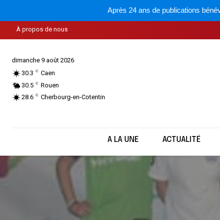
Après 24 ans de publications bénév
À propos de nous
dimanche 9 août 2026
C
30.3
Caen
C
30.5
Rouen
C
28.6
Cherbourg-en-Cotentin
A LA UNE
ACTUALITÉ