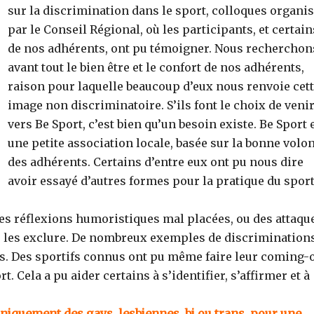
sur la discrimination dans le sport, colloques organi
par le Conseil Régional, où les participants, et certain
de nos adhérents, ont pu témoigner. Nous recherchon
avant tout le bien être et le confort de nos adhérents,
raison pour laquelle beaucoup d’eux nous renvoie cet
image non discriminatoire. S’ils font le choix de veni
vers Be Sport, c’est bien qu’un besoin existe. Be Sport 
une petite association locale, basée sur la bonne volo
des adhérents. Certains d’entre eux ont pu nous dire
avoir essayé d’autres formes pour la pratique du spor
es réflexions humoristiques mal placées, ou des attaqu
oir les exclure. De nombreux exemples de discrimination
sés. Des sportifs connus ont pu même faire leur coming-
t. Cela a pu aider certains à s’identifier, s’affirmer et à
niquement des gays, lesbiennes, bi ou trans. pour une