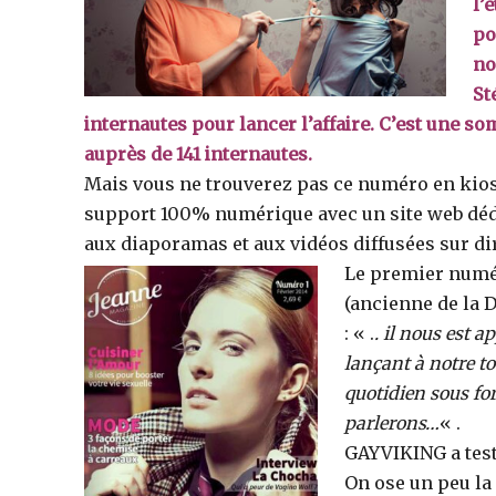
l’
po
no
St
internautes pour lancer l’affaire. C’est une s
auprès de 141 internautes.
Mais vous ne trouverez pas ce numéro en kiosq
support 100% numérique avec un site web dédi
aux diaporamas et aux vidéos diffusées sur d
Le premier numér
(ancienne de la 
: « .
. il nous est 
lançant à notre t
quotidien sous for
parlerons…
« .
GAYVIKING a testé
On ose un peu l