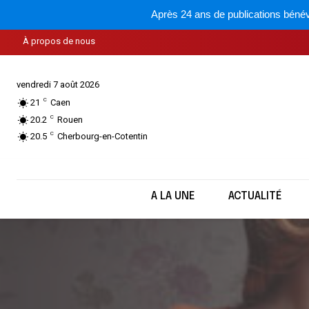
Après 24 ans de publications bénév
À propos de nous
vendredi 7 août 2026
C
21
Caen
C
20.2
Rouen
C
20.5
Cherbourg-en-Cotentin
A LA UNE
ACTUALITÉ