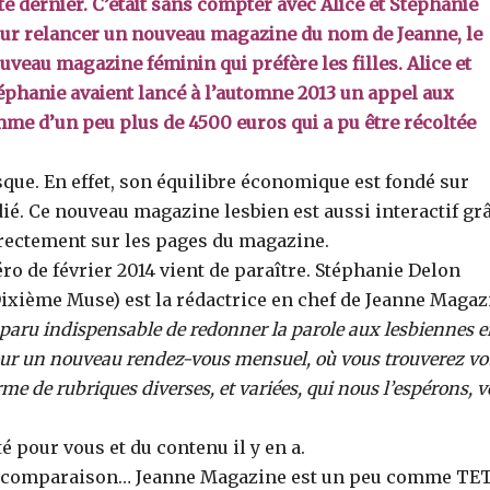
été dernier. C’était sans compter avec Alice et Stéphanie
ur relancer un nouveau magazine du nom de Jeanne, le
uveau magazine féminin qui préfère les filles. Alice et
éphanie avaient lancé à l’automne 2013 un appel aux
omme d’un peu plus de 4500 euros qui a pu être récoltée
ue. En effet, son équilibre économique est fondé sur
é. Ce nouveau magazine lesbien est aussi interactif gr
irectement sur les pages du magazine.
o de février 2014 vient de paraître. Stéphanie Delon
Dixième Muse) est la rédactrice en chef de Jeanne Magaz
apparu indispensable de redonner la parole aux lesbiennes 
our un nouveau rendez-vous mensuel, où vous trouverez vo
me de rubriques diverses, et variées, qui nous l’espérons, 
 pour vous et du contenu il y en a.
a comparaison… Jeanne Magazine est un peu comme TE