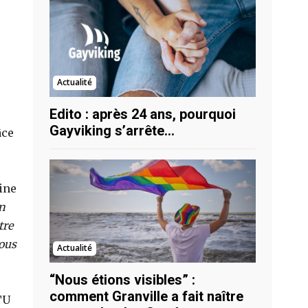
Actualité
Edito : après 24 ans, pourquoi
Gayviking s’arrête…
âce
ine
en
tre
vous
Actualité
“Nous étions visibles” :
comment Granville a fait naître
TU