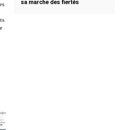
sa marche des fiertés
es
ts
e