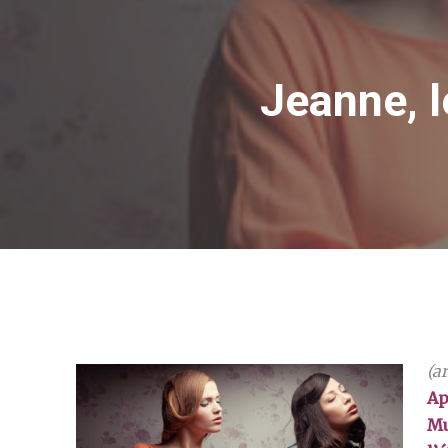
Jeanne, 
(ar
Ap
Mu