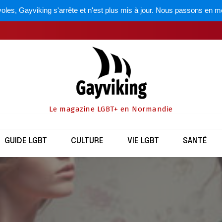
oles, Gayviking s'arrête et n'est plus mis à jour. Nous passons en m
Le magazine LGBT+ en Normandie
GUIDE LGBT
CULTURE
VIE LGBT
SANTÉ