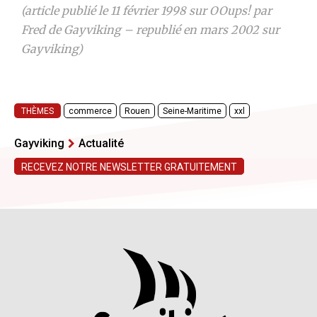
(article publié le 11 février 1998 sur OOups! par
Fred de Gayviking – republié en mars 2002 sur
Gayviking)
THÈMES
commerce
Rouen
Seine-Maritime
xxl
Gayviking
Actualité
RECEVEZ NOTRE NEWSLETTER GRATUITEMENT