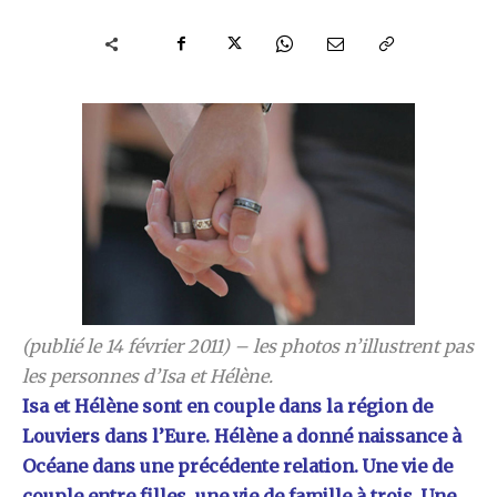
(publié le 14 février 2011) – les photos n’illustrent pas
les personnes d’Isa et Hélène.
Isa et Hélène sont en couple dans la région de
Louviers dans l’Eure. Hélène a donné naissance à
Océane dans une précédente relation. Une vie de
couple entre filles, une vie de famille à trois. Une