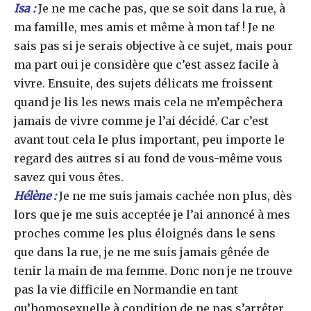
Isa :
Je ne me cache pas, que se soit dans la rue, à
ma famille, mes amis et même à mon taf ! Je ne
sais pas si je serais objective à ce sujet, mais pour
ma part oui je considère que c’est assez facile à
vivre. Ensuite, des sujets délicats me froissent
quand je lis les news mais cela ne m’empêchera
jamais de vivre comme je l’ai décidé. Car c’est
avant tout cela le plus important, peu importe le
regard des autres si au fond de vous-même vous
savez qui vous êtes.
Hélène :
Je ne me suis jamais cachée non plus, dès
lors que je me suis acceptée je l’ai annoncé à mes
proches comme les plus éloignés dans le sens
que dans la rue, je ne me suis jamais gênée de
tenir la main de ma femme. Donc non je ne trouve
pas la vie difficile en Normandie en tant
qu’homosexuelle à condition de ne pas s’arrêter