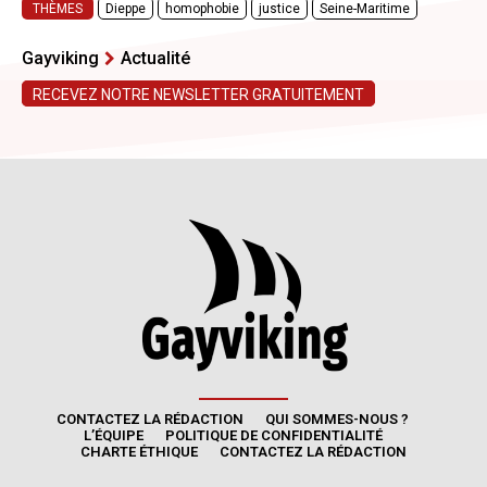
CONTACTEZ LA RÉDACTION
QUI SOMMES-NOUS ?
L’ÉQUIPE
POLITIQUE DE CONFIDENTIALITÉ
CHARTE ÉTHIQUE
CONTACTEZ LA RÉDACTION