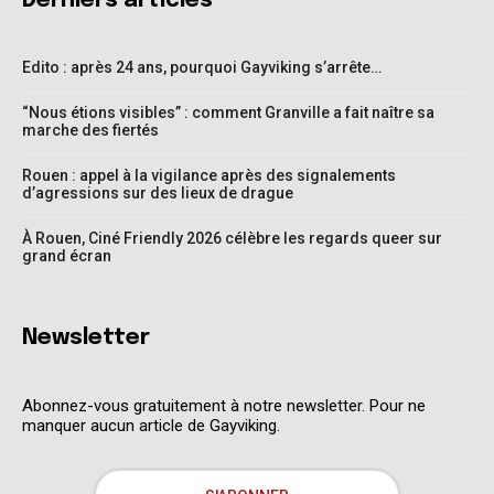
Derniers articles
Edito : après 24 ans, pourquoi Gayviking s’arrête…
“Nous étions visibles” : comment Granville a fait naître sa
marche des fiertés
Rouen : appel à la vigilance après des signalements
d’agressions sur des lieux de drague
À Rouen, Ciné Friendly 2026 célèbre les regards queer sur
grand écran
Newsletter
Abonnez-vous gratuitement à notre newsletter. Pour ne
manquer aucun article de Gayviking.