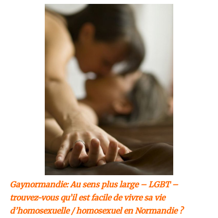
Gaynormandie:
Au sens plus large – LGBT –
trouvez-vous qu’il est facile de vivre sa vie
d’homosexuelle / homosexuel en Normandie ?