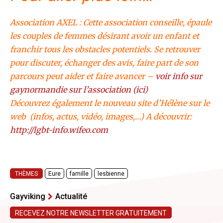
Association AXEL : Cette association conseille, épaule
les couples de femmes désirant avoir un enfant et
franchir tous les obstacles potentiels. Se retrouver
pour discuter, échanger des avis, faire part de son
parcours peut aider et faire avancer –
voir info sur
gaynormandie sur l’association (ici)
Découvrez également le nouveau site d’Hélène sur le
web (infos, actus, vidéo, images,…) A découvrir:
http://lgbt-info.wifeo.com
THÈMES
Eure
famille
lesbienne
Gayviking
Actualité
RECEVEZ NOTRE NEWSLETTER GRATUITEMENT