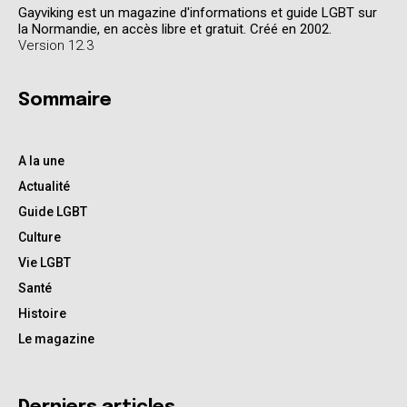
Gayviking est un magazine d'informations et guide LGBT sur
la Normandie, en accès libre et gratuit. Créé en 2002.
Version 12.3
Sommaire
A la une
Actualité
Guide LGBT
Culture
Vie LGBT
Santé
Histoire
Le magazine