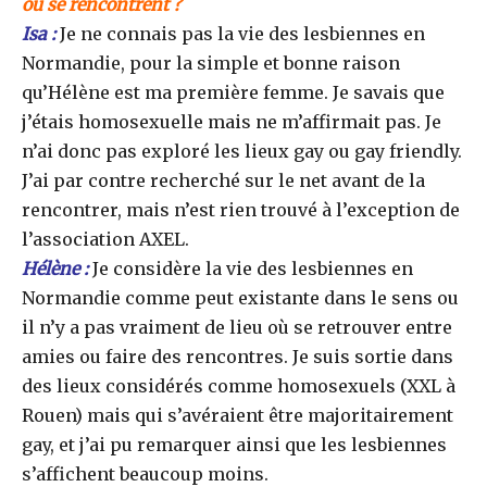
ou se rencontrent ?
Isa :
Je ne connais pas la vie des lesbiennes en
Normandie, pour la simple et bonne raison
qu’Hélène est ma première femme. Je savais que
j’étais homosexuelle mais ne m’affirmait pas. Je
n’ai donc pas exploré les lieux gay ou gay friendly.
J’ai par contre recherché sur le net avant de la
rencontrer, mais n’est rien trouvé à l’exception de
l’association AXEL.
Hélène :
Je considère la vie des lesbiennes en
Normandie comme peut existante dans le sens ou
il n’y a pas vraiment de lieu où se retrouver entre
amies ou faire des rencontres. Je suis sortie dans
des lieux considérés comme homosexuels (XXL à
Rouen) mais qui s’avéraient être majoritairement
gay, et j’ai pu remarquer ainsi que les lesbiennes
s’affichent beaucoup moins.