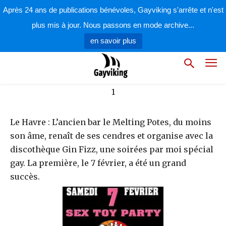
par
la rédaction
5 février 2009
Après 24 ans de publications bénévoles, Gayviking s'arrête et n'est
plus mis à jour. Nous passons en mode archive...
en savoir plus
Le Havre : L’ancien bar le Melting Potes, du moins
son âme, renaît de ses cendres et organise avec la
discothèque Gin Fizz, une soirées par moi spécial
gay. La première, le 7 février, a été un grand
succès.