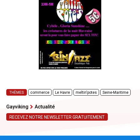
THÈMES
commerce
Le Havre
meltin'potes
Seine-Maritime
Gayviking
Actualité
RECEVEZ NOTRE NEWSLETTER GRATUITEMENT