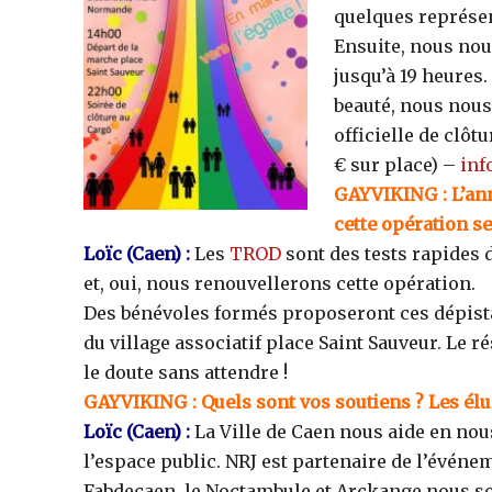
quelques représen
Ensuite, nous nou
jusqu’à 19 heures
beauté, nous nous
officielle de clôt
€ sur place) –
inf
GAYVIKING
: L’an
cette opération se
Loïc
(Caen)
:
Les
TROD
sont des tests rapides 
et, oui, nous renouvellerons cette opération.
Des bénévoles formés proposeront ces dépista
du village associatif place Saint Sauveur. Le r
le doute sans attendre !
GAYVIKING
: Quels sont vos soutiens ? Les élu
Loïc
(Caen)
:
La Ville de Caen nous aide en nou
l’espace public. NRJ est partenaire de l’événe
Fabdecaen, le Noctambule et Arckange nous so