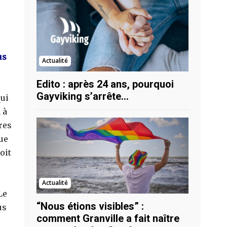
us
Actualité
Edito : après 24 ans, pourquoi
Gayviking s’arrête…
qui
 à
res
ue
oit
Actualité
Le
“Nous étions visibles” :
us
comment Granville a fait naître