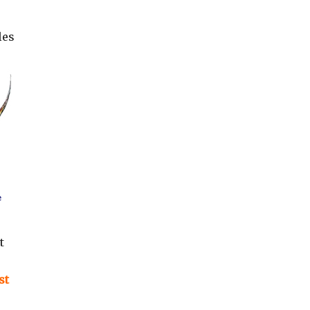
les
t
st