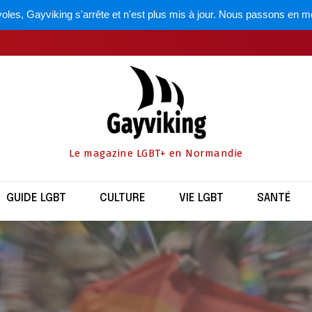
oles, Gayviking s'arrête et n'est plus mis à jour. Nous passons en m
Le magazine LGBT+ en Normandie
GUIDE LGBT
CULTURE
VIE LGBT
SANTÉ