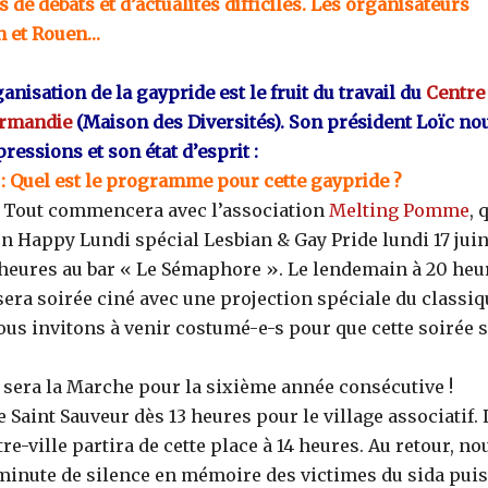
 de débats et d’actualités difficiles. Les organisateurs
n et Rouen…
ganisation de la gaypride est le fruit du travail du
Centre
rmandie
(Maison des Diversités). Son président Loïc no
pressions et son état d’esprit :
 Quel est le programme pour cette gaypride ?
Tout commencera avec l’association
Melting Pomme
, 
n Happy Lundi spécial Lesbian & Gay Pride lundi 17 juin
9 heures au bar « Le Sémaphore ». Le lendemain à 20 heu
sera soirée ciné avec une projection spéciale du classiq
vous invitons à venir costumé-e-s pour que cette soirée s
e sera la Marche pour la sixième année consécutive !
Saint Sauveur dès 13 heures pour le village associatif. 
tre-ville partira de cette place à 14 heures. Au retour, no
inute de silence en mémoire des victimes du sida puis