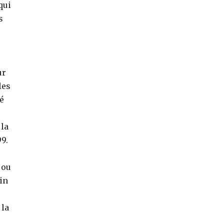
qui
s
ur
les
té
 la
99.
 ou
uin
 la