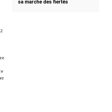
sa marche des fiertés
12
ère
re
ver