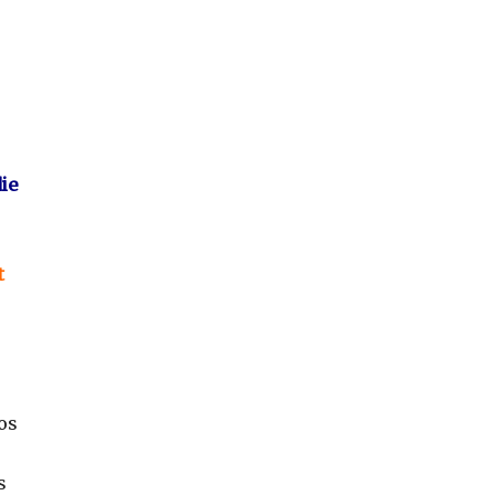
ie
t
os
s