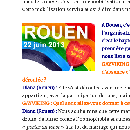
nous le prouve : c’est par une mobilisation 
Cette mobilisation servira aussi à dire dans n
A Rouen, c’e
l’organisat
c’est le bap
première ga
nous livre s
GAYVIKING
d’absence c
déroulée ?
Diana
(Rouen)
:
Elle s’est déroulée avec une é
appartient, avec la participation de tous, mai
GAYVIKING
: Quel sens allez-vous donner à ce
Diana
(Rouen)
:
Nous souhaitons que cette march
droits, de lutter contre l’homophobie et autre
«
porter un toast
» à la loi du mariage qui nous 