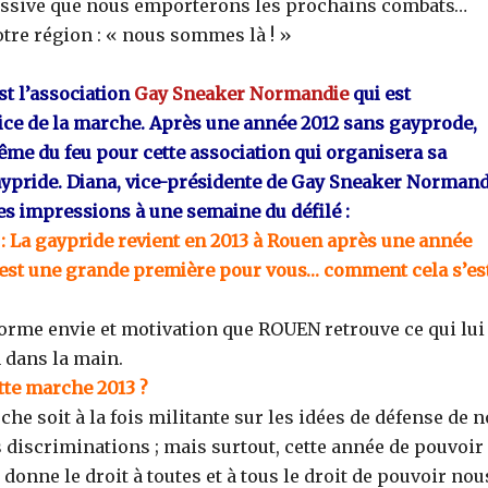
massive que nous emporterons les prochains combats…
otre région : « nous sommes là ! »
st l’association
Gay Sneaker Normandie
qui est
rice de la marche. Après une année 2012 sans gayprode,
tême du feu pour cette association qui organisera sa
ypride. Diana, vice-présidente de Gay Sneaker Normand
es impressions à une semaine du défilé :
: La gaypride revient en 2013 à Rouen après une année
’est une grande première pour vous… comment cela s’es
norme envie et motivation que ROUEN retrouve ce qui lui
n dans la main.
tte marche 2013 ?
e soit à la fois militante sur les idées de défense de n
s discriminations ; mais surtout, cette année de pouvoir
donne le droit à toutes et à tous le droit de pouvoir nou