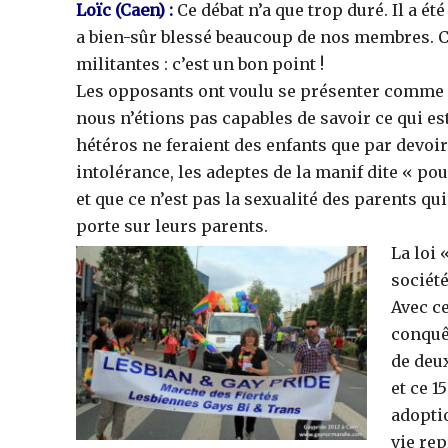
Loïc
(Caen)
:
Ce débat n’a que trop duré. Il a 
a bien-sûr blessé beaucoup de nos membres. Ce
militantes : c’est un bon point !
Les opposants ont voulu se présenter comme u
nous n’étions pas capables de savoir ce qui es
hétéros ne feraient des enfants que par devoi
intolérance, les adeptes de la manif dite « po
et que ce n’est pas la sexualité des parents qui
porte sur leurs parents.
La loi 
société
Avec c
conquê
de deux
et ce 1
adoptio
vie rep