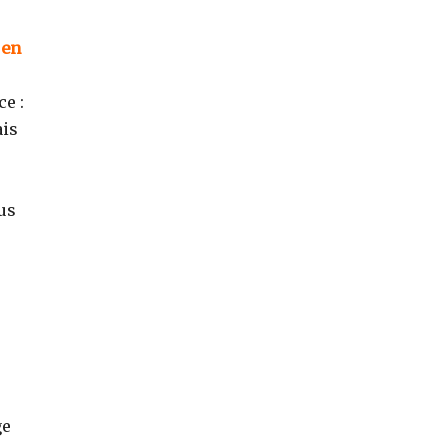
 en
e :
ais
us
ge