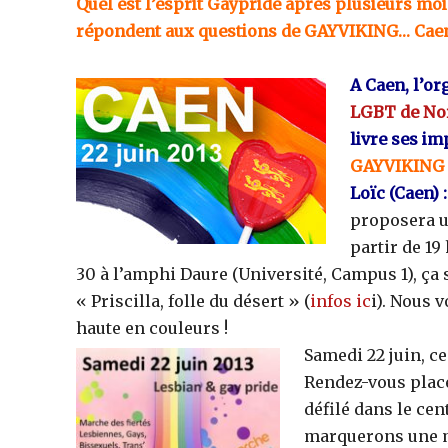
Quel est l’esprit Gaypride après plusieurs mois
répondent aux questions de GAYVIKING… Cae
A Caen, l’or
LGBT de No
livre ses im
GAYVIKING :
Loïc (Caen) :
proposera u
partir de 1
30 à l’amphi Daure (Université, Campus 1), ça 
« Priscilla, folle du désert » (
infos ic
i). Nous 
haute en couleurs !
Samedi 22 juin, c
Rendez-vous place 
défilé dans le cen
marquerons une m