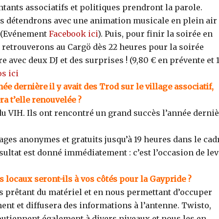
tants associatifs et politiques prendront la parole.
s détendrons avec une animation musicale en plein air
. (Evénement
Facebook ici
). Puis, pour finir la soirée en
 retrouverons au Cargö dès 22 heures pour la soirée
ure avec deux DJ et des surprises ! (9,80 € en prévente et 
os ici
née dernière il y avait des Trod sur le village associatif,
ra t’elle renouvelée ?
du VIH. Ils ont rencontré un grand succès l’année derni
ges anonymes et gratuits jusqu’à 19 heures dans le cad
ésultat est donné immédiatement : c’est l’occasion de le
s locaux seront-ils à vos côtés pour la Gaypride ?
s prêtant du matériel et en nous permettant d’occuper
ment et diffusera des informations à l’antenne. Twisto,
utiennent également à divers niveaux et nous les en