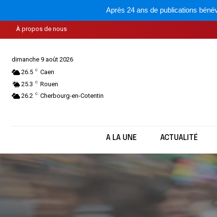
Après 24 ans de publications bénév
À propos de nous
dimanche 9 août 2026
C
26.5
Caen
C
25.3
Rouen
C
26.2
Cherbourg-en-Cotentin
A LA UNE
ACTUALITÉ