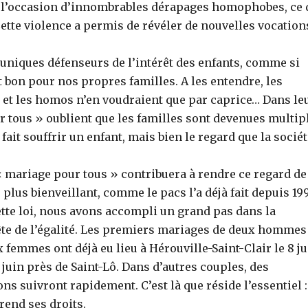
été l’occasion d’innombrables dérapages homophobes, ce 
tte violence a permis de révéler de nouvelles vocation
niques défenseurs de l’intérêt des enfants, comme si
t bon pour nos propres familles. A les entendre, les
r et les homos n’en voudraient que par caprice… Dans le
ur tous » oublient que les familles sont devenues multip
 fait souffrir un enfant, mais bien le regard que la socié
« mariage pour tous » contribuera à rendre ce regard de
 plus bienveillant, comme le pacs l’a déjà fait depuis 19
ette loi, nous avons accompli un grand pas dans la
te de l’égalité. Les premiers mariages de deux hommes
 femmes ont déjà eu lieu à Hérouville-Saint-Clair le 8 j
5 juin près de Saint-Lô. Dans d’autres couples, des
ns suivront rapidement. C’est là que réside l’essentiel :
rend ses droits.