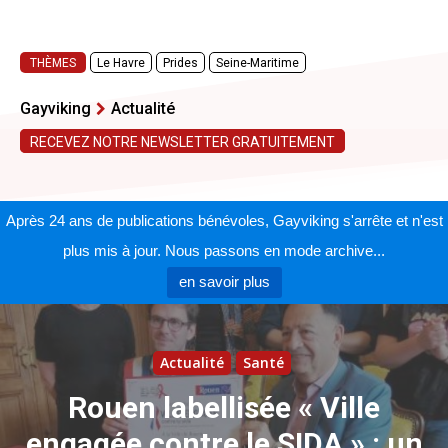
THÈMES
Le Havre
Prides
Seine-Maritime
Gayviking
Actualité
RECEVEZ NOTRE NEWSLETTER GRATUITEMENT