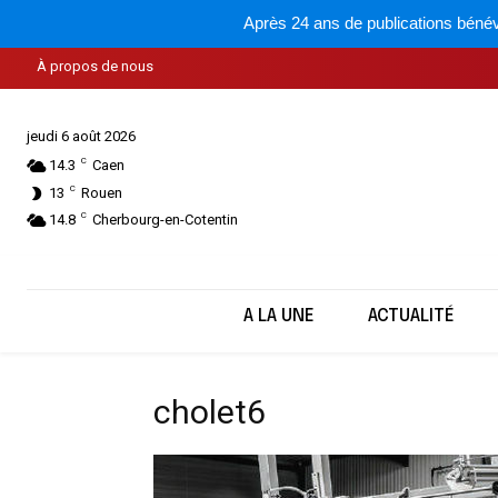
Après 24 ans de publications bénév
À propos de nous
jeudi 6 août 2026
C
14.3
Caen
C
13
Rouen
C
14.8
Cherbourg-en-Cotentin
A LA UNE
ACTUALITÉ
cholet6