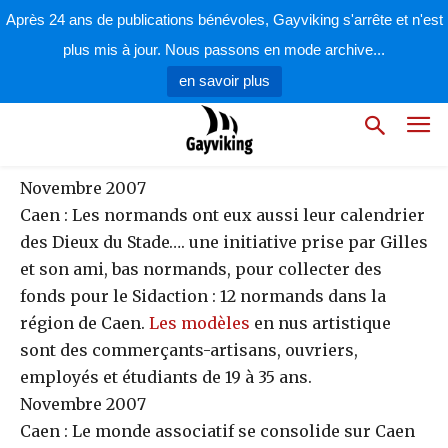
par
la rédaction
31 décembre 2007
Après 24 ans de publications bénévoles, Gayviking s'arrête et n'est
plus mis à jour. Nous passons en mode archive...
en savoir plus
Novembre 2007
Caen : Les normands ont eux aussi leur calendrier
des Dieux du Stade…. une initiative prise par Gilles
et son ami, bas normands, pour collecter des
fonds pour le Sidaction : 12 normands dans la
région de Caen.
Les modèles
en nus artistique
sont des commerçants-artisans, ouvriers,
employés et étudiants de 19 à 35 ans.
Novembre 2007
Caen : Le monde associatif se consolide sur Caen