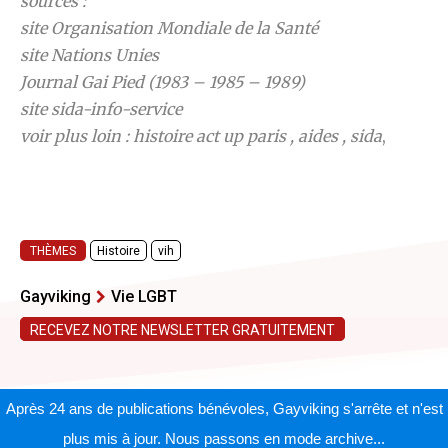
sources :
site
Organisation Mondiale de la Santé
site
Nations Unies
Journal Gai Pied (1983 – 1985 – 1989)
site
sida-info-service
voir plus loin : histoire
act up paris
,
aides
,
sida
,
THÈMES
Histoire
vih
Gayviking
Vie LGBT
RECEVEZ NOTRE NEWSLETTER GRATUITEMENT