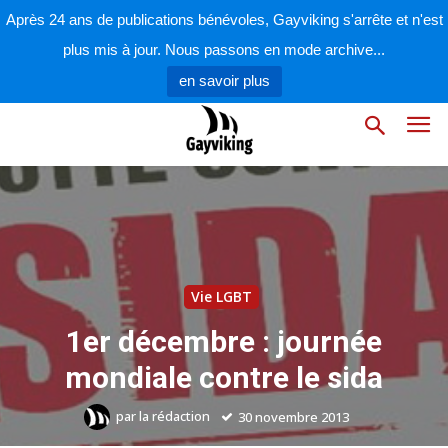
Après 24 ans de publications bénévoles, Gayviking s'arrête et n'est
plus mis à jour. Nous passons en mode archive...
en savoir plus
Vie LGBT
1er décembre : journée
mondiale contre le sida
par
la rédaction
30 novembre 2013