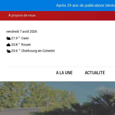
Après 24 ans de publications bénév
À propos de nous
vendredi 7 août 2026
C
21.9
Caen
C
20.8
Rouen
C
20.6
Cherbourg-en-Cotentin
A LA UNE
ACTUALITÉ