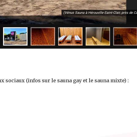
(Vénus Sauna à Hérouville-Saint-Clair, près de C
 sociaux (infos sur le sauna gay et le sauna mixte) :