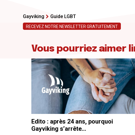
Gayviking
Guide LGBT
RECEVEZ NOTRE NEWSLETTER GRATUITEMENT
Vous pourriez aimer li
Edito : après 24 ans, pourquoi
Gayviking s’arrête…