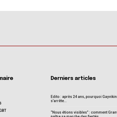
aire
Derniers articles
Edito : après 24 ans, pourquoi Gayviki
s’arrête…
é
LGBT
“Nous étions visibles” : comment Granvi
naître sa marche des fiertés