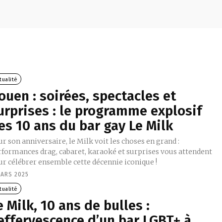
tualité
ouen : soirées, spectacles et
urprises : le programme explosif
es 10 ans du bar gay Le Milk
r son anniversaire, le Milk voit les choses en grand :
rformances drag, cabaret, karaoké et surprises vous attendent
ur célébrer ensemble cette décennie iconique !
MARS 2025
tualité
e Milk, 10 ans de bulles :
’effervescence d’un bar LGBT+ à