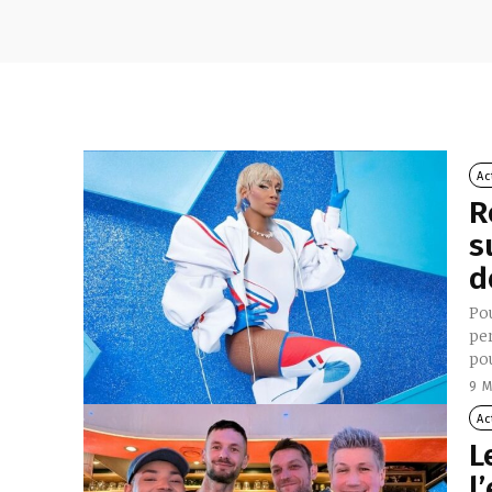
Ac
R
s
d
Pou
pe
po
9 
Ac
L
l