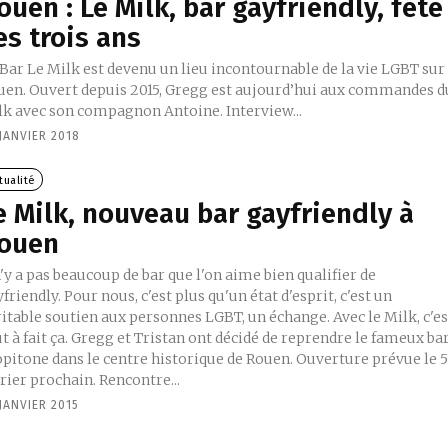
ouen : Le Milk, bar gayfriendly, fête
es trois ans
 Bar Le Milk est devenu un lieu incontournable de la vie LGBT sur
uen. Ouvert depuis 2015, Gregg est aujourd’hui aux commandes d
lk avec son compagnon Antoine. Interview...
JANVIER 2018
tualité
e Milk, nouveau bar gayfriendly à
ouen
n'y a pas beaucoup de bar que l'on aime bien qualifier de
friendly. Pour nous, c'est plus qu'un état d'esprit, c'est un
itable soutien aux personnes LGBT, un échange. Avec le Milk, c'es
t à fait ça. Gregg et Tristan ont décidé de reprendre le fameux ba
opitone dans le centre historique de Rouen. Ouverture prévue le 
rier prochain. Rencontre...
JANVIER 2015