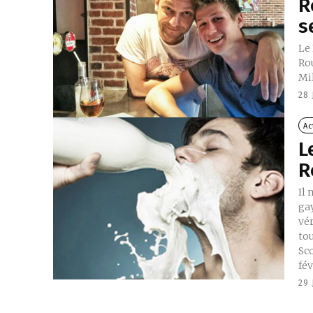
R
s
Le
Ro
Mi
28 
Ac
L
R
Il 
gay
vér
tou
Sc
fév
29 