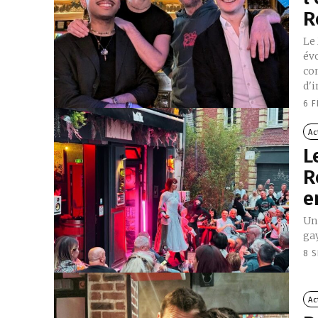
R
Le 
évo
co
d'i
6 F
Ac
L
R
e
Un 
gay
8 
Ac