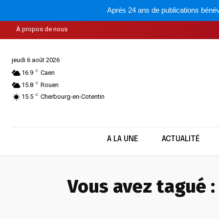
Après 24 ans de publications bénév
À propos de nous
jeudi 6 août 2026
C
16.9
Caen
C
15.8
Rouen
C
15.5
Cherbourg-en-Cotentin
A LA UNE
ACTUALITÉ
Vous avez tagué :