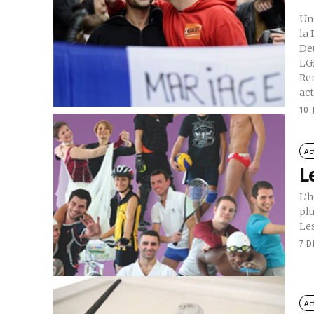
Une
la 
De
LG
Re
act
10 
Ac
L
L'h
plu
Le
7 
Ac