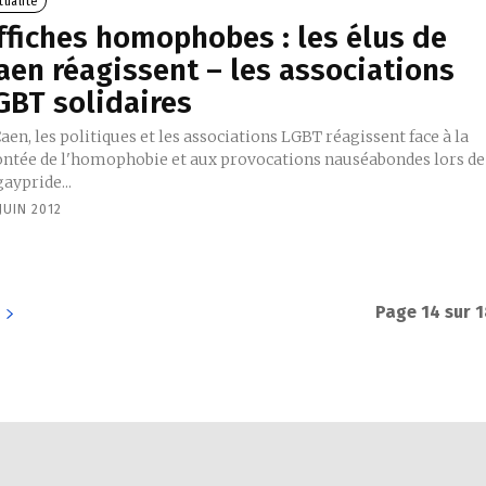
tualité
ffiches homophobes : les élus de
aen réagissent – les associations
GBT solidaires
aen, les politiques et les associations LGBT réagissent face à la
ntée de l'homophobie et aux provocations nauséabondes lors de
gaypride...
JUIN 2012
Page 14 sur 