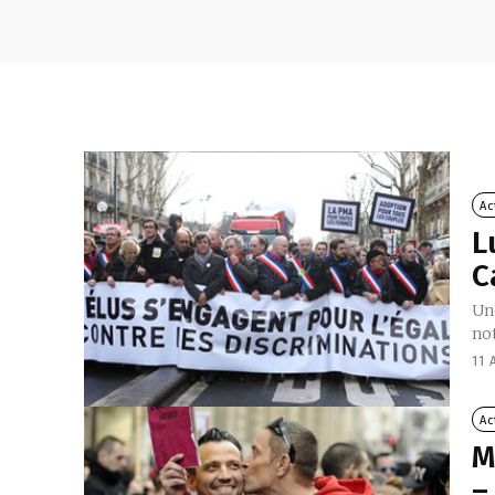
Ac
L
C
Une
no
11 
Ac
M
–