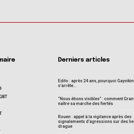
aire
Derniers articles
Edito : après 24 ans, pourquoi Gayviki
s’arrête…
é
LGBT
“Nous étions visibles” : comment Granvi
naître sa marche des fiertés
T
Rouen : appel à la vigilance après des
signalements d’agressions sur des lie
drague
e