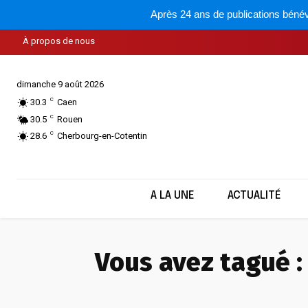
Après 24 ans de publications bénév
À propos de nous
dimanche 9 août 2026
C
30.3
Caen
C
30.5
Rouen
C
28.6
Cherbourg-en-Cotentin
A LA UNE
ACTUALITÉ
Vous avez tagué :