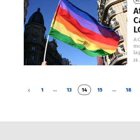
Ac
A
C
L
A C
mo
la 
26 
...
...
1
13
14
15
18