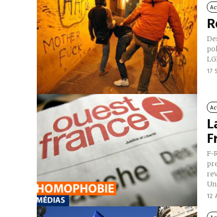
Ac
R
De
po
LGB
17
Ac
L
F
F-
pre
rev
Un 
12