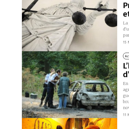
P
e
La 
d'
par
15
Ac
L
d
En
agr
gue
bru
no
11