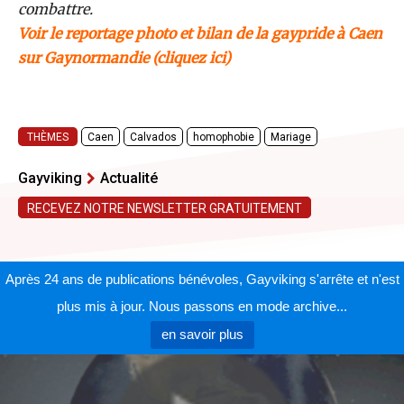
combattre.
Voir le reportage photo et bilan de la gaypride à Caen
sur Gaynormandie
(cliquez ici)
THÈMES
Caen
Calvados
homophobie
Mariage
Gayviking
Actualité
RECEVEZ NOTRE NEWSLETTER GRATUITEMENT