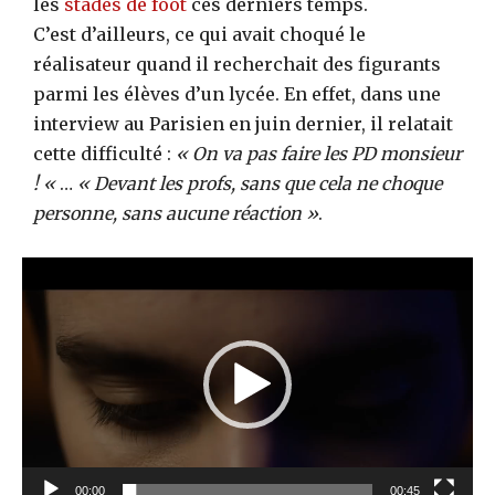
les
stades de foot
ces derniers temps.
C’est d’ailleurs, ce qui avait choqué le
réalisateur quand il recherchait des figurants
parmi les élèves d’un lycée. En effet, dans une
interview au Parisien en juin dernier, il relatait
cette difficulté :
« On va pas faire les PD monsieur
! «
…
« Devant les profs, sans que cela ne choque
personne, sans aucune réaction »
.
L
e
c
t
e
u
r
v
00:00
00:45