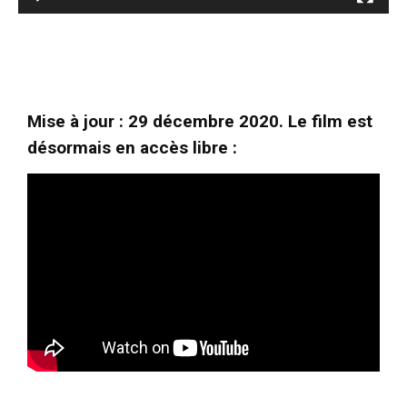
i
d
é
o
Mise à jour : 29 décembre 2020. Le film est
désormais en accès libre :