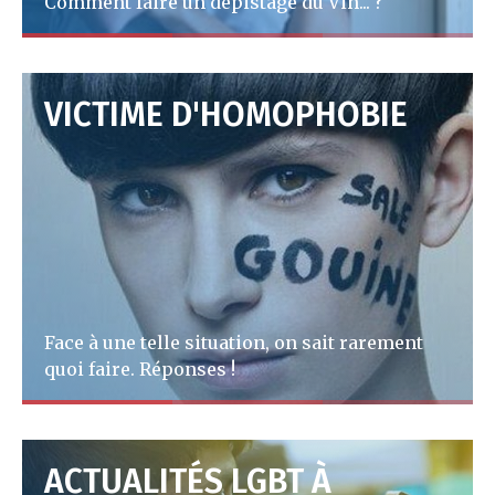
Comment faire un dépistage du Vih... ?
A lire
VICTIME D'HOMOPHOBIE
Face à une telle situation, on sait rarement
quoi faire. Réponses !
A lire
ACTUALITÉS LGBT À