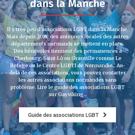
dans la Manche
Il y très peu d'associations LGBT dans la Manche.
Mais depuis 2019, des antennes locales des autres
départements normands se mettent en place.
Des bénévoles tiennent des permanences à
Cherbourg, Saint-Lô ou Granville comme Le
Refuge ou le Centre LGBTI de Normandie... Au-
delà de ces associations, vous pouvez contacter
les autres associations normandes sans
problème. Lire le guide des associations LGBT
sur Gayviking...
Guide des associations LGBT