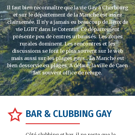
Il faut bien reconnaître que la vie Gay à Cherbourg
et sur le département de la Manche est assez
clairsemée. Il n'y a jamais eu beaucoup de lieux de
vie LGBT dans le Cotentin. Ce département
présente peu de centres urbanisés. Les zones
rurales dominent. Les rencontres et les
discussions se font le plus souvent sur le web
mais aussi sur les plages gays... La Manche est
bien desservie en plages. A défaut, la ville de Caen
fait souvent office de refuge.
BAR & CLUBBING GAY
Côté clubbing et bar, il ne reste que le