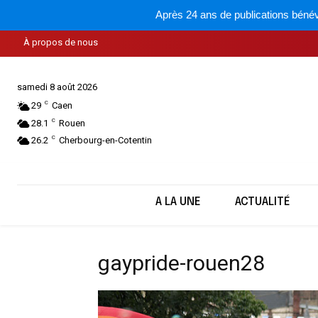
Après 24 ans de publications bénév
À propos de nous
samedi 8 août 2026
C
29
Caen
C
28.1
Rouen
C
26.2
Cherbourg-en-Cotentin
A LA UNE
ACTUALITÉ
gaypride-rouen28