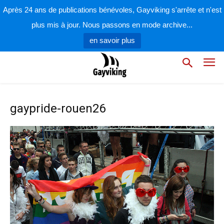
Après 24 ans de publications bénévoles, Gayviking s'arrête et n'est
plus mis à jour. Nous passons en mode archive...
en savoir plus
gaypride-rouen26