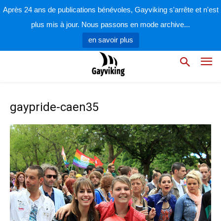
Après 24 ans de publications bénévoles, Gayviking s'arrête et n'est
plus mis à jour. Nous passons en mode archive...
en savoir plus
gaypride-caen35