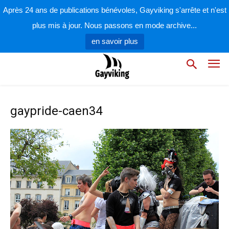
Après 24 ans de publications bénévoles, Gayviking s'arrête et n'est
plus mis à jour. Nous passons en mode archive...
en savoir plus
gaypride-caen34