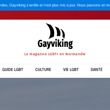
oles, Gayviking s'arrête et n'est plus mis à jour. Nous passons en m
Le magazine LGBT+ en Normandie
GUIDE LGBT
CULTURE
VIE LGBT
SANTÉ