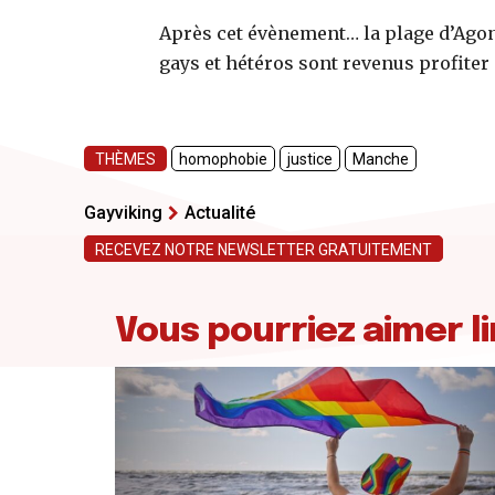
Après cet évènement… la plage d’Agon-
gays et hétéros sont revenus profite
THÈMES
homophobie
justice
Manche
Gayviking
Actualité
RECEVEZ NOTRE NEWSLETTER GRATUITEMENT
Vous pourriez aimer li