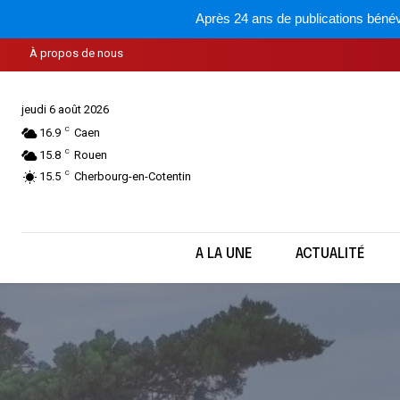
Après 24 ans de publications bénév
À propos de nous
jeudi 6 août 2026
C
16.9
Caen
C
15.8
Rouen
C
15.5
Cherbourg-en-Cotentin
A LA UNE
ACTUALITÉ