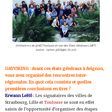
(militant-e-s de @AECToulouse en vue des Etats Généraux LGBTI.
source : twitter @EGlgbti 26 oct).
GAYVIKING : Avant ces états généraux à Avignon,
vous avez organisé des rencontres inter-
régionales. En quoi cela consiste et quelles
premières conclusions en tirer ?
Erwann LeHô :
Les signataires des villes de
Strasbourg, Lille et
Toulouse
se sont en effet
saisis de l’opportunité d’organiser des étapes