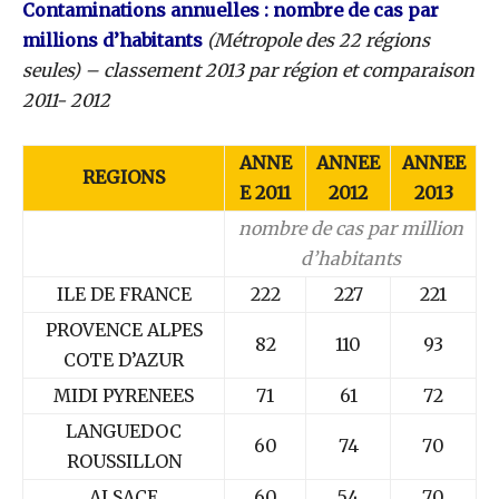
Contaminations annuelles : nombre de cas par
millions d’habitants
(Métropole des 22 régions
seules) – classement 2013 par région et comparaison
2011- 2012
ANNE
ANNEE
ANNEE
REGIONS
E 2011
2012
2013
nombre de cas par million
d’habitants
ILE DE FRANCE
222
227
221
PROVENCE ALPES
82
110
93
COTE D’AZUR
MIDI PYRENEES
71
61
72
LANGUEDOC
60
74
70
ROUSSILLON
ALSACE
60
54
70