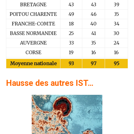
BRETAGNE
43
43
39
POITOU CHARENTE
49
46
35
FRANCHE-COMTE
18
40
34
BASSE NORMANDIE
25
41
30
AUVERGNE
33
35
24
CORSE
19
16
16
Moyenne nationale
93
97
95
Hausse des autres IST…