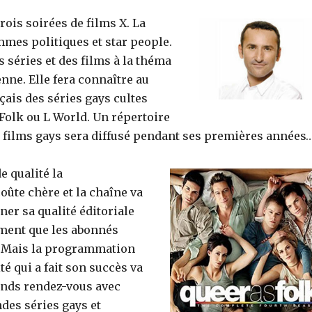
ois soirées de films X. La
mmes politiques et star people.
s séries et des films à la théma
enne. Elle fera connaître au
çais des séries gays cultes
olk ou L World. Un répertoire
 films gays sera diffusé pendant ses premières années
e qualité la
ûte chère et la chaîne va
iner sa qualité éditoriale
ment que les abonnés
s. Mais la programmation
té qui a fait son succès va
rands rendez-vous avec
des séries gays et