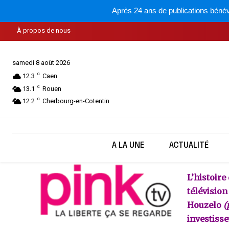
Après 24 ans de publications bénév
À propos de nous
PinkTV une 
samedi 8 août 2026
C
12.3
Caen
C
13.1
Rouen
C
12.2
Cherbourg-en-Cotentin
A LA UNE
ACTUALITÉ
L’histoire
télévision
Houzelo
(
investiss