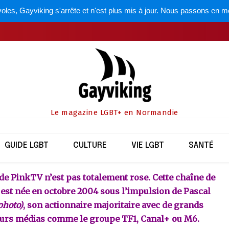
oles, Gayviking s'arrête et n'est plus mis à jour. Nous passons en m
Culture
chaîne de télévision f
par
la rédaction
2 septembre 2010
Le magazine LGBT+ en Normandie
Partager
GUIDE LGBT
CULTURE
VIE LGBT
SANTÉ
 de PinkTV n’est pas totalement rose. Cette chaîne de
 est née en octobre 2004 sous l’impulsion de Pascal
photo)
, son actionnaire majoritaire avec de grands
eurs médias comme le groupe TF1, Canal+ ou M6.