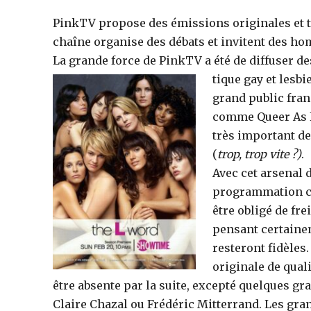
PinkTV propose des émissions originales et tr
chaîne organise des débats et invitent des ho
La grande force de PinkTV a été de diffuser de
tique gay et lesbi
grand public fran
comme Queer As F
très important de
(
trop, trop vite ?)
.
Avec cet arsenal d
programmation co
être obligé de fre
pensant certaine
resteront fidèle
originale de quali
être absente par la suite, excepté quelques g
Claire Chazal ou Frédéric Mitterrand. Les gran