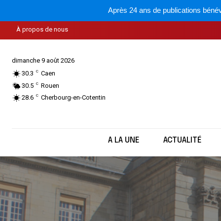
Après 24 ans de publications bénév
À propos de nous
dimanche 9 août 2026
C
30.3
Caen
C
30.5
Rouen
C
28.6
Cherbourg-en-Cotentin
A LA UNE
ACTUALITÉ