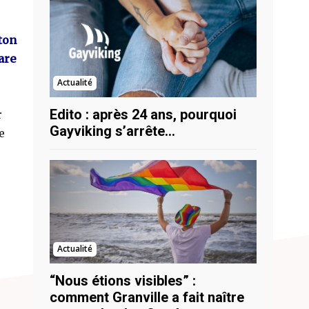
ton
are
Actualité
Edito : après 24 ans, pourquoi
r
Gayviking s’arrête…
e
Actualité
“Nous étions visibles” :
comment Granville a fait naître