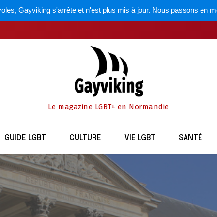
oles, Gayviking s'arrête et n'est plus mis à jour. Nous passons en m
Le magazine LGBT+ en Normandie
GUIDE LGBT
CULTURE
VIE LGBT
SANTÉ