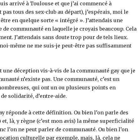
uis arrivé à Toulouse et que j’ai commencé à
t pas tous des sex-club au départ), j’espérais, moi le
tre en quelque sorte « intégré ». J’attendais une
e de communauté en laquelle je croyais beaucoup. Cela
ment. J’attendais sans doute trop pour de tels lieux.
t moi-même ne me suis-je peut-être pas suffisamment
nt une déception vis-à-vis de la communauté gay que je
munauté n’existe pas. Une communauté, c’est un
ombreuses, qui ont un ou plusieurs points en
e solidarité, d’entre-aide.
 réponde à cette définition. Ou bien l’on parle des
) et, là, y règne (c’est mon avis) la même superficialité
onc l’on ne peut parler de communauté. Ou bien l’on
ocation culturelle par exemple, mais, là, cela ne