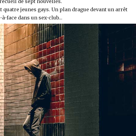
 recueil de sept nouvelles.
nt quatre jeunes gays. Un plan drague devant un arrêt
e-à-face dans un sex-club…