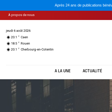
Après 24 ans de publications bénév
À propos de nous
jeudi 6 août 2026
C
20.1
Caen
C
18.5
Rouen
C
20.1
Cherbourg-en-Cotentin
A LA UNE
ACTUALITÉ