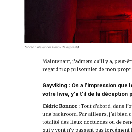
(
photo :
Alexander Popov
d’Unsplash
)
Maintenant, j’admets qu’il y a, peut-ê
regard trop prisonnier de mon propr
Gayviking
: On a l’impression que
votre livre, y’a t’il de la déception
Cédric Ronnoc :
Tout d’abord, dans l’o
une backroom. Par ailleurs, j’ai bien
totalité des lieux nocturnes ou de ren
qui y vont n’y passent pas forcément l