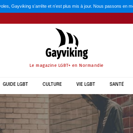
oles, Gayviking s'arrête et n'est plus mis à jour. Nous passons en m
Le magazine LGBT+ en Normandie
GUIDE LGBT
CULTURE
VIE LGBT
SANTÉ